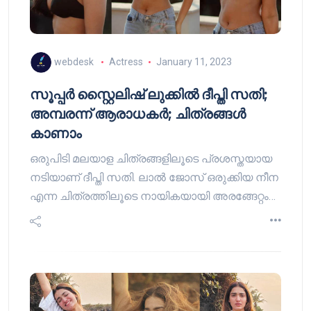
webdesk
Actress
January 11, 2023
സൂപ്പർ സ്റ്റൈലിഷ് ലുക്കിൽ ദീപ്തി സതി;
അമ്പരന്ന് ആരാധകർ; ചിത്രങ്ങൾ
കാണാം
ഒരുപിടി മലയാള ചിത്രങ്ങളിലൂടെ പ്രശസ്തയായ
നടിയാണ് ദീപ്തി സതി. ലാൽ ജോസ് ഒരുക്കിയ നീന
എന്ന ചിത്രത്തിലൂടെ നായികയായി അരങ്ങേറ്റം…