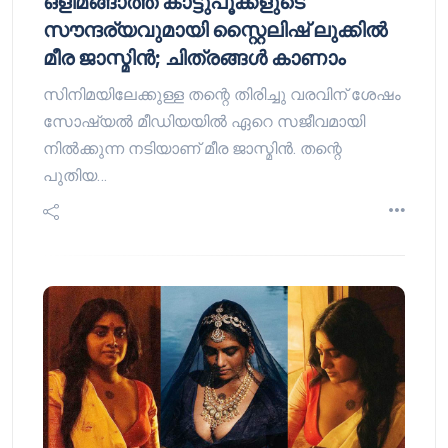
ഒളിമങ്ങാത്ത കാട്ടുപൂക്കളുടെ
സൗന്ദര്യവുമായി സ്റ്റൈലിഷ് ലുക്കിൽ
മീര ജാസ്മിൻ; ചിത്രങ്ങൾ കാണാം
സിനിമയിലേക്കുള്ള തന്റെ തിരിച്ചു വരവിന് ശേഷം
സോഷ്യൽ മീഡിയയിൽ ഏറെ സജീവമായി
നിൽക്കുന്ന നടിയാണ് മീര ജാസ്മിൻ. തന്റെ
പുതിയ…