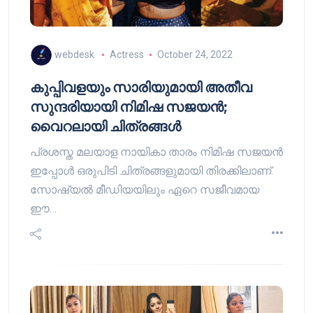
webdesk
Actress
October 24, 2022
കുപ്പിവളയും സാരിയുമായി അതീവ
സുന്ദരിയായി നിമിഷ സജയൻ;
വൈറലായി ചിത്രങ്ങൾ
പ്രശസ്ത മലയാള നായികാ താരം നിമിഷ സജയൻ
ഇപ്പോൾ ഒരുപിടി ചിത്രങ്ങളുമായി തിരക്കിലാണ്.
സോഷ്യൽ മീഡിയയിലും ഏറെ സജീവമായ
ഈ…