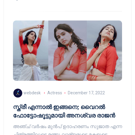
webdesk
Actress
December 17, 2022
സ്ത്രീ എന്നാൽ ഇങ്ങനെ; വൈറൽ
ഫോട്ടോഷൂട്ടുമായി അനശ്വര രാജൻ
അഞ്ച് വർഷം മുൻപ് ഉദാഹരണം സുജാത എന്ന
ചിത്രത്തിലൂടെ മഞ്ജു വാര്യരുടെ മകളുടെ