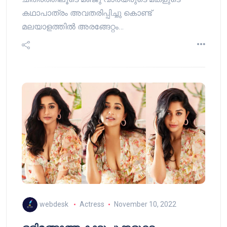
കഥാപാത്രം അവതരിപ്പിച്ചു കൊണ്ട്
മലയാളത്തിൽ അരങ്ങേറ്റം…
webdesk
Actress
November 10, 2022