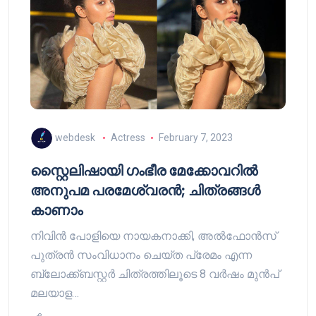
webdesk
Actress
February 7, 2023
സ്റ്റൈലിഷായി ഗംഭീര മേക്കോവറിൽ
അനുപമ പരമേശ്വരൻ; ചിത്രങ്ങൾ
കാണാം
നിവിൻ പോളിയെ നായകനാക്കി, അൽഫോൻസ്
പുത്രൻ സംവിധാനം ചെയ്ത പ്രേമം എന്ന
ബ്ലോക്ക്ബസ്റ്റർ ചിത്രത്തിലൂടെ 8 വർഷം മുൻപ്
മലയാള…