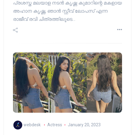
പ്രശസ്ത മലയാള നടൻ കൃഷ്ണ കുമാറിന്റെ മകളായ
അഹാന കൃഷ്ണ, ഞാൻ സ്റ്റീവ് ലോപസ് എന്ന
രാജീവ് രവി ചിത്രത്തിലൂടെ…
webdesk
Actress
January 20, 2023