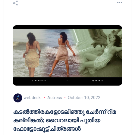
webdesk
Actress
October 10, 2022
കടൽത്തിരകളോടലിഞ്ഞു ചേർന്ന് റിമ
കല്ലിങ്കൽ; വൈറലായി പുതിയ
ഫോട്ടോഷൂട്ട് ചിത്രങ്ങൾ