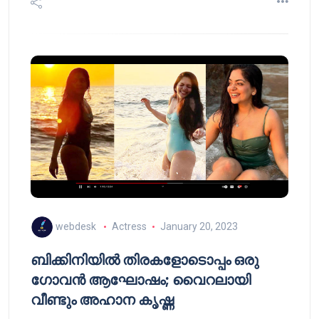
webdesk
Actress
January 20, 2023
ബിക്കിനിയിൽ തിരകളോടൊപ്പം ഒരു
ഗോവൻ ആഘോഷം; വൈറലായി
വീണ്ടും അഹാന കൃഷ്ണ