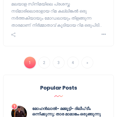
മലയാള സിനിമയിലെ പ്രശസ്ത
നടിമാരിലൊരാളായ റിമ കല്ലിങ്കൽ ഒരു
നർത്തകിയായും മോഡലായും തിളങ്ങുന്ന
താരമാണ്. നിർമ്മാതാവ് കൂടിയായ റിമ ഒരുപിടി…
1
2
3
4
»
Popular Posts
മോഹൻലാൽ- മമ്മൂട്ടി- ദിലീപ് ടീം
ഒന്നിക്കുന്നു; താര മാമാങ്കം ഒരുങ്ങുന്നു