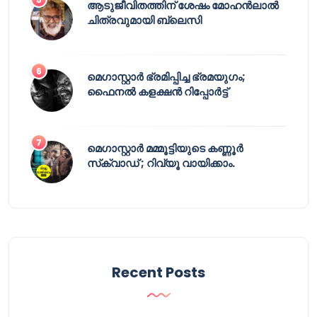
ആടുജീവിതത്തിന് ശേഷം മോഹൻലാൽ
ചിത്രവുമായി ബ്ലെസി
മെഗാസ്റ്റാർ ഭ്രമിപ്പിച്ച ഭ്രമയുഗം;
ഫൈനൽ കളക്ഷൻ റിപ്പോർട്ട്
മെഗാസ്റ്റാർ മമ്മൂട്ടിയുടെ കണ്ണൂർ
സ്‌ക്വാഡ് ; റിവ്യൂ വായിക്കാം.
Recent Posts