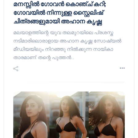
മനസ്സിൽ ഗോവൻ കൊഞ്ച് കറി;
ഗോവയിൽ നിന്നുള്ള സ്റ്റൈലിഷ്
ചിത്രങ്ങളുമായി അഹാന കൃഷ്ണ
മലയാളത്തിന്റെ യുവ തലമുറയിലെ പ്രശസ്ത
നടിമാരിലൊരാളായ അഹാന കൃഷ്ണ സോഷ്യൽ
മീഡിയയിലും നിറഞ്ഞു നിൽക്കുന്ന നായികാ
താരമാണ്. തന്റെ പുത്തൻ…