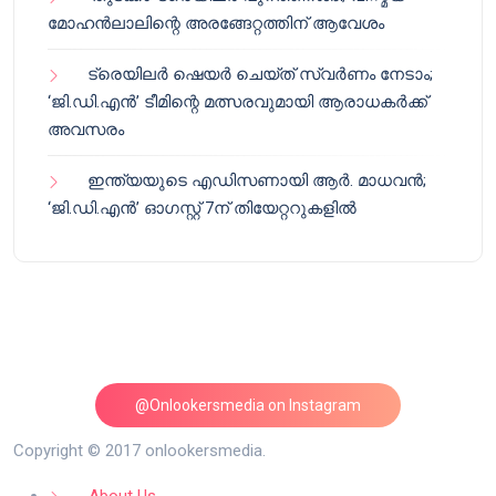
മോഹൻലാലിന്റെ അരങ്ങേറ്റത്തിന് ആവേശം
ട്രെയിലർ ഷെയർ ചെയ്‌ത് സ്വർണം നേടാം;
‘ജി.ഡി.എൻ’ ടീമിന്റെ മത്സരവുമായി ആരാധകർക്ക്
അവസരം
ഇന്ത്യയുടെ എഡിസണായി ആർ. മാധവൻ;
‘ജി.ഡി.എൻ’ ഓഗസ്റ്റ് 7ന് തിയേറ്ററുകളിൽ
@Onlookersmedia on Instagram
Follow on Instagram
Copyright © 2017 onlookersmedia.