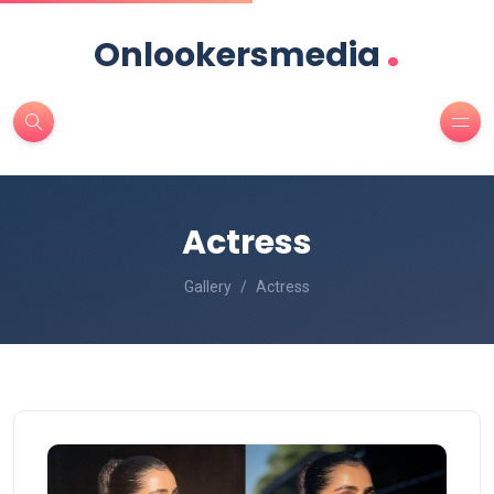
.
Onlookersmedia
Actress
Gallery
Actress