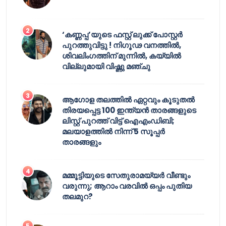
‘കണ്ണപ്പ’യുടെ ഫസ്റ്റ് ലുക്ക് പോസ്റ്റർ
പുറത്തുവിട്ടു ! നിഗൂഢ വനത്തിൽ,
ശിവലിംഗത്തിന് മുന്നിൽ, കയ്യിൽ
വില്ലുമായി വിഷ്ണു മഞ്ചു
ആഗോള തലത്തിൽ ഏറ്റവും കൂടുതൽ
തിരയപ്പെട്ട 100 ഇന്ത്യൻ താരങ്ങളുടെ
ലിസ്റ്റ് പുറത്ത് വിട്ട് ഐഎംഡിബി;
മലയാളത്തിൽ നിന്ന് 5 സൂപ്പർ
താരങ്ങളും
മമ്മൂട്ടിയുടെ സേതുരാമയ്യർ വീണ്ടും
വരുന്നു; ആറാം വരവിൽ ഒപ്പം പുതിയ
തലമുറ?