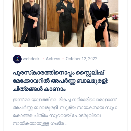
webdesk
Actress
October 12, 2022
പുരസ്‍കാരത്തിനൊപ്പം സ്റ്റൈലിഷ്
മേക്കോവറിൽ അപർണ്ണ ബാലമുരളി;
ചിത്രങ്ങൾ കാണാം
ഇന്ന് മലയാളത്തിലെ മികച്ച നടിമാരിലൊരാളാണ്
അപർണ്ണ ബാലമുരളി. സൂര്യ നായകനായ സുധ
കൊങ്ങര ചിത്രം സൂററായ് പോട്രൂവിലെ
നായികയായുള്ള ഗംഭീര…