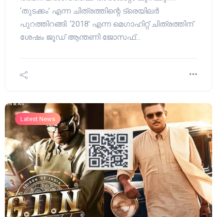
‘തുടക്കം’ എന്ന ചിത്രത്തിന്റെ ട്രെയിലർ
പുറത്തിറങ്ങി. ‘2018’ എന്ന മെഗാഹിറ്റ് ചിത്രത്തിന്
ശേഷം ജൂഡ് ആന്തണി ജോസഫ്…
Latest News