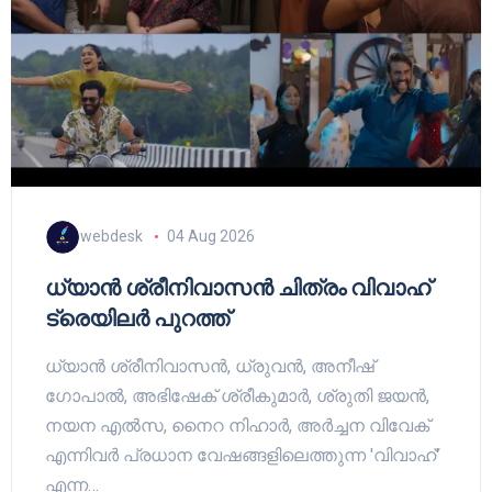
webdesk
04 Aug 2026
ധ്യാൻ ശ്രീനിവാസൻ ചിത്രം വിവാഹ്
ട്രെയിലർ പുറത്ത്
ധ്യാൻ ശ്രീനിവാസൻ, ധ്രുവൻ, അനീഷ്
ഗോപാൽ, അഭിഷേക് ശ്രീകുമാർ, ശ്രുതി ജയൻ,
നയന എൽസ, നൈറ നിഹാർ, അർച്ചന വിവേക്
എന്നിവർ പ്രധാന വേഷങ്ങളിലെത്തുന്ന 'വിവാഹ്'
എന്ന…