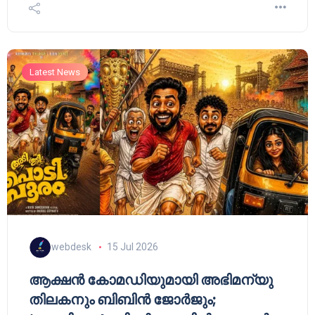
Latest News
webdesk
15 Jul 2026
ആക്ഷൻ കോമഡിയുമായി അഭിമന്യു
തിലകനും ബിബിൻ ജോർജും;