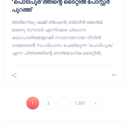
‘പൊടിപൂര’ത്തിന്റെ ടൈറ്റിൽ പോസ്റ്റർ
പുറത്ത്
അഭിമന്യു ഷമ്മി തിലകൻ, ബിബിൻ ജോർജ്,
രേണു സൗന്ദർ എന്നിവരെ പ്രധാന
കഥാപാത്രങ്ങളാക്കി നവാഗതനായ നിവിൻ
ദാമോദരൻ സംവിധാനം ചെയ്യുന്ന 'പൊടിപൂരം'
എന്ന ചിത്രത്തിന്റെ ഔദ്യോഗിക ടൈറ്റിൽ…
1
2
…
1,263
»