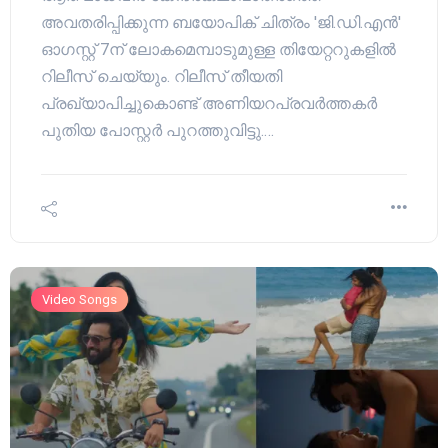
അവതരിപ്പിക്കുന്ന ബയോപിക് ചിത്രം 'ജി.ഡി.എൻ'
ഓഗസ്റ്റ് 7ന് ലോകമെമ്പാടുമുള്ള തിയേറ്ററുകളിൽ
റിലീസ് ചെയ്യും. റിലീസ് തീയതി
പ്രഖ്യാപിച്ചുകൊണ്ട് അണിയറപ്രവർത്തകർ
പുതിയ പോസ്റ്റർ പുറത്തുവിട്ടു.…
Video Songs