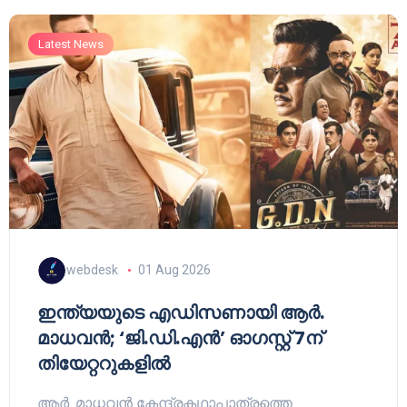
Latest News
webdesk
01 Aug 2026
ഇന്ത്യയുടെ എഡിസണായി ആർ.
മാധവൻ; ‘ജി.ഡി.എൻ’ ഓഗസ്റ്റ് 7ന്
തിയേറ്ററുകളിൽ
ആർ. മാധവൻ കേന്ദ്രകഥാപാത്രത്തെ