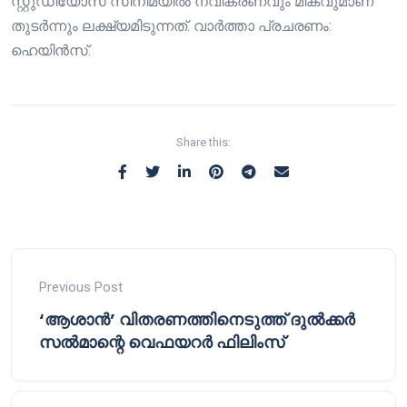
സ്റ്റുഡിയോസ് സിനിമയിൽ നവീകരണവും മികവുമാണ്
തുടർന്നും ലക്ഷ്യമിടുന്നത്. വാർത്താ പ്രചരണം:
ഹെയിൻസ്.
Share this:
Previous Post
‘ആശാൻ’ വിതരണത്തിനെടുത്ത് ദുൽക്കർ
സൽമാന്റെ വെഫയറർ ഫിലിംസ്