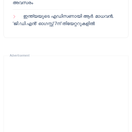
അവസരം
ഇന്ത്യയുടെ എഡിസണായി ആർ. മാധവൻ;
‘ജി.ഡി.എൻ’ ഓഗസ്റ്റ് 7ന് തിയേറ്ററുകളിൽ
Advertisement