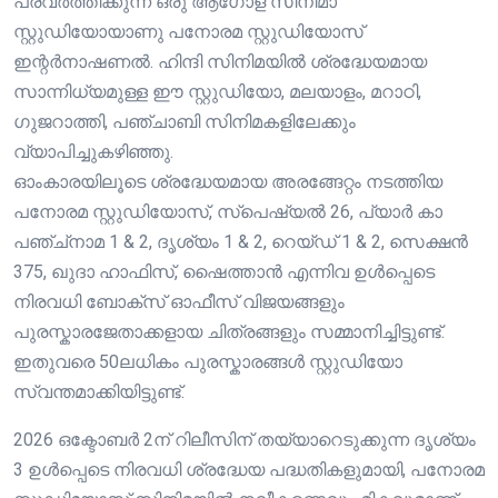
പ്രവർത്തിക്കുന്ന ഒരു ആഗോള സിനിമാ
സ്റ്റുഡിയോയാണു പനോരമ സ്റ്റുഡിയോസ്
ഇന്റർനാഷണൽ. ഹിന്ദി സിനിമയിൽ ശ്രദ്ധേയമായ
സാന്നിധ്യമുള്ള ഈ സ്റ്റുഡിയോ, മലയാളം, മറാഠി,
ഗുജറാത്തി, പഞ്ചാബി സിനിമകളിലേക്കും
വ്യാപിച്ചുകഴിഞ്ഞു.
ഓംകാരയിലൂടെ ശ്രദ്ധേയമായ അരങ്ങേറ്റം നടത്തിയ
പനോരമ സ്റ്റുഡിയോസ്, സ്പെഷ്യൽ 26, പ്യാർ കാ
പഞ്ച്നാമ 1 & 2, ദൃശ്യം 1 & 2, റെയ്ഡ് 1 & 2, സെക്ഷൻ
375, ഖുദാ ഹാഫിസ്, ഷൈത്താൻ എന്നിവ ഉൾപ്പെടെ
നിരവധി ബോക്സ് ഓഫീസ് വിജയങ്ങളും
പുരസ്കാരജേതാക്കളായ ചിത്രങ്ങളും സമ്മാനിച്ചിട്ടുണ്ട്.
ഇതുവരെ 50ലധികം പുരസ്കാരങ്ങൾ സ്റ്റുഡിയോ
സ്വന്തമാക്കിയിട്ടുണ്ട്.
2026 ഒക്ടോബർ 2ന് റിലീസിന് തയ്യാറെടുക്കുന്ന ദൃശ്യം
3 ഉൾപ്പെടെ നിരവധി ശ്രദ്ധേയ പദ്ധതികളുമായി, പനോരമ