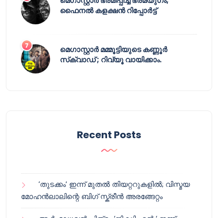
മെഗാസ്റ്റാർ ഭ്രമിപ്പിച്ച ഭ്രമയുഗം;
ഫൈനൽ കളക്ഷൻ റിപ്പോർട്ട്
മെഗാസ്റ്റാർ മമ്മൂട്ടിയുടെ കണ്ണൂർ
സ്‌ക്വാഡ് ; റിവ്യൂ വായിക്കാം.
Recent Posts
‘തുടക്കം’ ഇന്ന് മുതൽ തിയറ്ററുകളിൽ; വിസ്മയ
മോഹൻലാലിന്റെ ബിഗ് സ്ക്രീൻ അരങ്ങേറ്റം