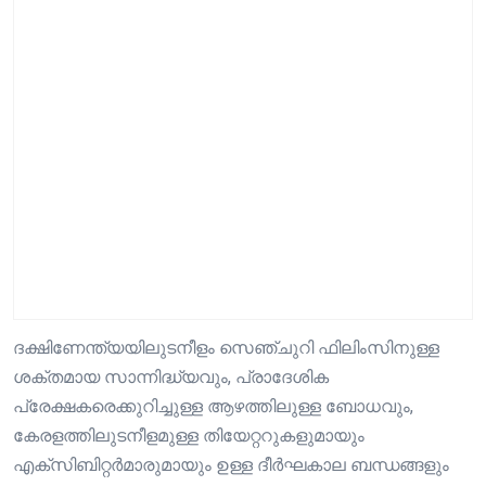
ദക്ഷിണേന്ത്യയിലുടനീളം സെഞ്ചുറി ഫിലിംസിനുള്ള
ശക്തമായ സാന്നിദ്ധ്യവും, പ്രാദേശിക
പ്രേക്ഷകരെക്കുറിച്ചുള്ള ആഴത്തിലുള്ള ബോധവും,
കേരളത്തിലുടനീളമുള്ള തിയേറ്ററുകളുമായും
എക്സിബിറ്റർമാരുമായും ഉള്ള ദീർഘകാല ബന്ധങ്ങളും