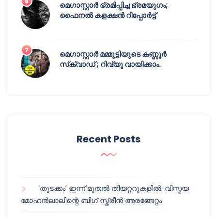
മെഗാസ്റ്റാർ ഭ്രമിപ്പിച്ച ഭ്രമയുഗം;
ഫൈനൽ കളക്ഷൻ റിപ്പോർട്ട്
മെഗാസ്റ്റാർ മമ്മൂട്ടിയുടെ കണ്ണൂർ
സ്‌ക്വാഡ് ; റിവ്യൂ വായിക്കാം.
Recent Posts
‘തുടക്കം’ ഇന്ന് മുതൽ തിയറ്ററുകളിൽ; വിസ്മയ
മോഹൻലാലിന്റെ ബിഗ് സ്ക്രീൻ അരങ്ങേറ്റം