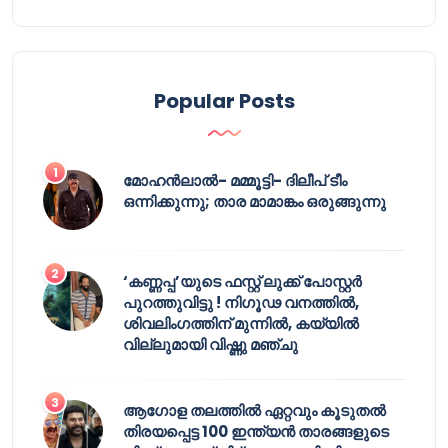
Popular Posts
മോഹൻലാൽ- മമ്മൂട്ടി- ദിലീപ് ടീം
ഒന്നിക്കുന്നു; താര മാമാങ്കം ഒരുങ്ങുന്നു
‘കണ്ണപ്പ’യുടെ ഫസ്റ്റ് ലുക്ക് പോസ്റ്റർ
പുറത്തുവിട്ടു ! നിഗൂഢ വനത്തിൽ,
ശിവലിംഗത്തിന് മുന്നിൽ, കയ്യിൽ
വില്ലുമായി വിഷ്ണു മഞ്ചു
ആഗോള തലത്തിൽ ഏറ്റവും കൂടുതൽ
തിരയപ്പെട്ട 100 ഇന്ത്യൻ താരങ്ങളുടെ