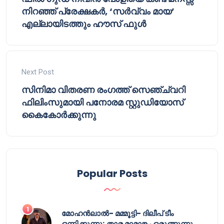
നിറഞ്ഞ് പ്രേക്ഷകർ, ‘സർവ്വം മായ’
എല്ലായിടത്തും ഹൗസ് ഫുൾ
Next Post
സിനിമാ വിതരണ രംഗത്ത് സെഞ്ച്വറി
ഫിലിംസുമായി പനോരമ സ്റ്റുഡിയോസ്
കൈകോർക്കുന്നു
Popular Posts
മോഹൻലാൽ- മമ്മൂട്ടി- ദിലീപ് ടീം
ഒന്നിക്കുന്നു; താര മാമാങ്കം ഒരുങ്ങുന്നു