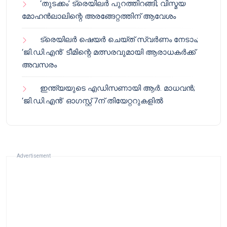
‘തുടക്കം’ ട്രെയിലർ പുറത്തിറങ്ങി; വിസ്മയ
മോഹൻലാലിന്റെ അരങ്ങേറ്റത്തിന് ആവേശം
ട്രെയിലർ ഷെയർ ചെയ്‌ത് സ്വർണം നേടാം;
‘ജി.ഡി.എൻ’ ടീമിന്റെ മത്സരവുമായി ആരാധകർക്ക്
അവസരം
ഇന്ത്യയുടെ എഡിസണായി ആർ. മാധവൻ;
‘ജി.ഡി.എൻ’ ഓഗസ്റ്റ് 7ന് തിയേറ്ററുകളിൽ
Advertisement