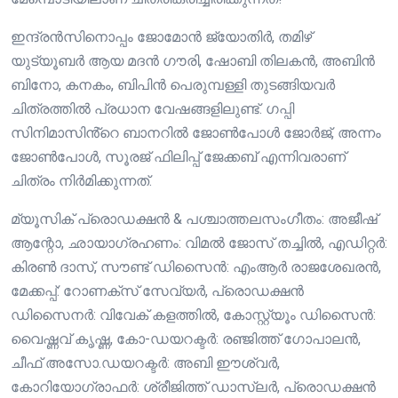
ഇന്ദ്രൻസിനൊപ്പം ജോമോൻ ജ്യോതിർ, തമിഴ്
യുട്യൂബർ ആയ മദൻ ഗൗരി, ഷോബി തിലകൻ, അബിൻ
ബിനോ, കനകം, ബിപിൻ പെരുമ്പള്ളി തുടങ്ങിയവർ
ചിത്രത്തിൽ പ്രധാന വേഷങ്ങളിലുണ്ട്. ഗപ്പി
സിനിമാസിൻ്റെ ബാനറിൽ ജോൺപോൾ ജോർജ്, അന്നം
ജോൺപോൾ, സൂരജ് ഫിലിപ്പ് ജേക്കബ് എന്നിവരാണ്
ചിത്രം നിർമിക്കുന്നത്.
മ്യൂസിക് പ്രൊഡക്ഷൻ & പശ്ചാത്തലസംഗീതം: അജീഷ്
ആന്റോ, ഛായാഗ്രഹണം: വിമല്‍ ജോസ് തച്ചില്‍, എഡിറ്റര്‍:
കിരണ്‍ ദാസ്, സൗണ്ട് ഡിസൈന്‍: എംആര്‍ രാജശേഖരന്‍,
മേക്കപ്പ്: റോണക്‌സ് സേവ്യര്‍, പ്രൊഡക്ഷന്‍
ഡിസൈനര്‍: വിവേക് കളത്തില്‍, കോസ്റ്റ്യൂം ഡിസൈന്‍:
വൈഷ്ണവ് കൃഷ്ണ, കോ-ഡയറക്ടര്‍: രഞ്ജിത്ത് ഗോപാലന്‍,
ചീഫ് അസോ.ഡയറക്ടര്‍: അബി ഈശ്വര്‍,
കോറിയോഗ്രാഫര്‍: ശ്രീജിത്ത് ഡാസ്ലര്‍, പ്രൊഡക്ഷന്‍