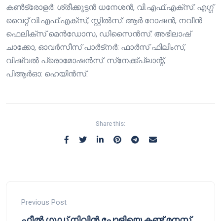
കണ്‍ട്രോളര്‍: ശ്രീക്കുട്ടന്‍ ധനേശന്‍, വി.എഫ്.എക്‌സ്: എഗ്ഗ്
വൈറ്റ് വി.എഫ്.എക്‌സ്, സ്റ്റില്‍സ്: ആര്‍ റോഷന്‍, നവീന്‍
ഫെലിക്‌സ് മെന്‍ഡോസ, ഡിസൈൻസ്: അഭിലാഷ്
ചാക്കോ, ഓവര്‍സീസ് പാര്‍ട്‌നര്‍: ഫാർസ് ഫിലിംസ്,
വിഷ്വല്‍ പ്രൊമോഷന്‍സ്: സ്‌നേക്ക്പ്ലാന്റ്,
പിആര്‍ഓ: ഹെയിന്‍സ്.
Share this:
Previous Post
ഫീൽ ഗുഡ് നിവിൻ പോളിയെ കണ്ട് മനസ്സ്