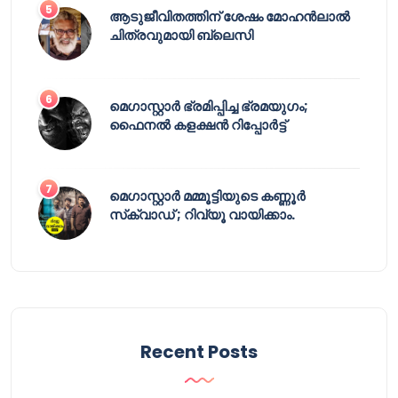
ആടുജീവിതത്തിന് ശേഷം മോഹൻലാൽ
ചിത്രവുമായി ബ്ലെസി
മെഗാസ്റ്റാർ ഭ്രമിപ്പിച്ച ഭ്രമയുഗം;
ഫൈനൽ കളക്ഷൻ റിപ്പോർട്ട്
മെഗാസ്റ്റാർ മമ്മൂട്ടിയുടെ കണ്ണൂർ
സ്‌ക്വാഡ് ; റിവ്യൂ വായിക്കാം.
Recent Posts