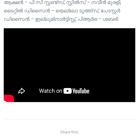
ആക്ഷൻ – പി സി സ്റ്റണ്ട്സ്, സ്റ്റിൽസ് – നവീൻ മുരളി,
ടൈറ്റിൽ ഡിസൈൻ – യെല്ലോ ടൂത്ത്സ്, പോസ്റ്റർ
ഡിസൈൻ – ഇല്ലുമിനാർട്ടിസ്റ്റ്, പിആർഒ – ശബരി.
Share this: