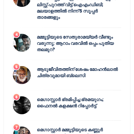
ലിസ്റ്റ് പുറത്ത് വിട്ട് ഐഎംഡിബി;
മലയാളത്തിൽ നിന്ന് 5 സൂപ്പർ
താരങ്ങളും
മമ്മൂട്ടിയുടെ സേതുരാമയ്യർ വീണ്ടും
വരുന്നു; ആറാം വരവിൽ ഒപ്പം പുതിയ
തലമുറ?
ആടുജീവിതത്തിന് ശേഷം മോഹൻലാൽ
ചിത്രവുമായി ബ്ലെസി
മെഗാസ്റ്റാർ ഭ്രമിപ്പിച്ച ഭ്രമയുഗം;
ഫൈനൽ കളക്ഷൻ റിപ്പോർട്ട്
മെഗാസ്റ്റാർ മമ്മൂട്ടിയുടെ കണ്ണൂർ