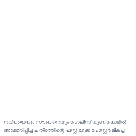
നവ്യയെയും സൗബിനെയും പോലീസ് യൂണിഫോമിൽ
അവതരിപ്പിച്ച ചിത്രത്തിന്റെ ഫസ്റ്റ് ലുക്ക് പോസ്റ്റർ മികച്ച