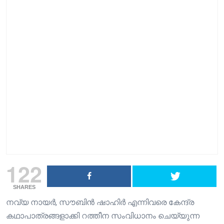
122
SHARES
നവ്യ നായർ, സൗബിൻ ഷാഹിർ എന്നിവരെ കേന്ദ്ര
കഥാപാത്രങ്ങളാക്കി റത്തീന സംവിധാനം ചെയ്യുന്ന