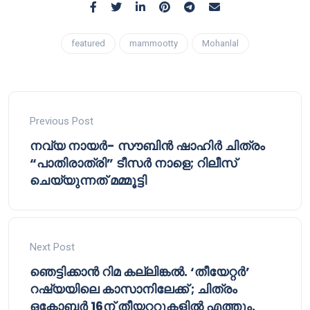
featured
mammootty
Mohanlal
Previous Post
നവ്യ നായർ- സൗബിൻ ഷാഹിർ ചിത്രം
“പാതിരാത്രി” ടീസർ നാളെ; റിലീസ്
ചെയ്യുന്നത് മമ്മൂട്ടി
Next Post
ഞെട്ടിക്കാൻ റിമ കല്ലിങ്കൽ. ‘തീയേറ്റർ’
റഷ്യയിലെ കാസാനിലേക്ക് ; ചിത്രം
ഒക്ടോബർ 16ന് തീയറ്ററുകളിൽ എത്തും.