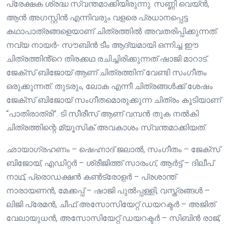
പ്രേക്ഷക ശ്രദ്ധ സ്വന്തമാക്കിയിരുന്നു. സണ്ണി വെയ്ൻ,
ആൻ അഗസ്റ്റിൻ എന്നിവരും വളരെ പ്രധാനപ്പെട്ട
കഥാപാത്രങ്ങളെയാണ് ചിത്രത്തിൽ അവതരിപ്പിക്കുന്നത്.
നവ്യ നായർ- സൗബിൻ ടീം ആദ്യമായി ഒന്നിച്ച ഈ
ചിത്രത്തിൻ്റെ തിരക്കഥ രചിച്ചിരിക്കുന്നത് ഷാജി മാറാട്.
ജേക്സ് ബിജോയ് ആണ് ചിത്രത്തിന് വേണ്ടി സംഗീതം
ഒരുക്കുന്നത്. തുടരും, ലോക എന്നീ ചിത്രങ്ങൾക്ക് ശേഷം
ജേക്സ് ബിജോയ് സംഗീതമൊരുക്കുന്ന ചിത്രം കൂടിയാണ്
“പാതിരാത്രി”. ടി സീരീസ് ആണ് വമ്പൻ തുക നൽകി
ചിത്രത്തിന്റെ മ്യൂസിക് അവകാശം സ്വന്തമാക്കിയത്.
ഛായാഗ്രഹണം – ഷെഹ്നാദ് ജലാൽ, സംഗീതം – ജേക്സ്
ബിജോയ്, എഡിറ്റർ – ശ്രീജിത്ത് സാരംഗ്, ആർട്ട് – ദിലീപ്
നാഥ്, പ്രൊഡക്ഷൻ കൺട്രോളർ – പ്രശാന്ത്
നാരായണൻ, മേക്കപ്പ് – ഷാജി പുൽപ്പള്ളി, വസ്ത്രങ്ങൾ –
ലിജി പ്രേമൻ, ചീഫ് അസോസിയേറ്റ് ഡയറക്ടർ – അജിത്
വേലായുധൻ, അസോസിയേറ്റ് ഡയറക്ടർ – സിബിൻ രാജ്,