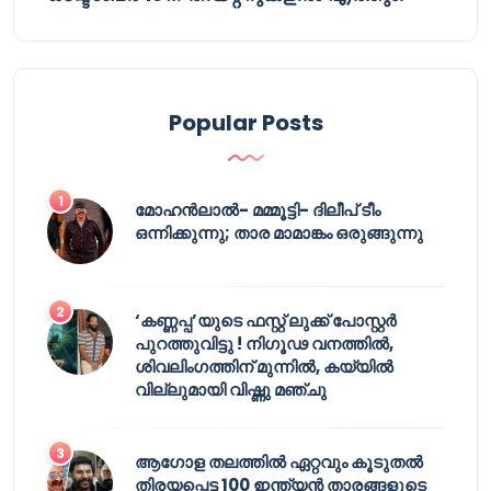
Popular Posts
മോഹൻലാൽ- മമ്മൂട്ടി- ദിലീപ് ടീം
ഒന്നിക്കുന്നു; താര മാമാങ്കം ഒരുങ്ങുന്നു
‘കണ്ണപ്പ’യുടെ ഫസ്റ്റ് ലുക്ക് പോസ്റ്റർ
പുറത്തുവിട്ടു ! നിഗൂഢ വനത്തിൽ,
ശിവലിംഗത്തിന് മുന്നിൽ, കയ്യിൽ
വില്ലുമായി വിഷ്ണു മഞ്ചു
ആഗോള തലത്തിൽ ഏറ്റവും കൂടുതൽ
തിരയപ്പെട്ട 100 ഇന്ത്യൻ താരങ്ങളുടെ