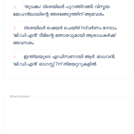
‘തുടക്കം’ ട്രെയിലർ പുറത്തിറങ്ങി; വിസ്മയ
മോഹൻലാലിന്റെ അരങ്ങേറ്റത്തിന് ആവേശം
ട്രെയിലർ ഷെയർ ചെയ്‌ത് സ്വർണം നേടാം;
‘ജി.ഡി.എൻ’ ടീമിന്റെ മത്സരവുമായി ആരാധകർക്ക്
അവസരം
ഇന്ത്യയുടെ എഡിസണായി ആർ. മാധവൻ;
‘ജി.ഡി.എൻ’ ഓഗസ്റ്റ് 7ന് തിയേറ്ററുകളിൽ
Advertisement