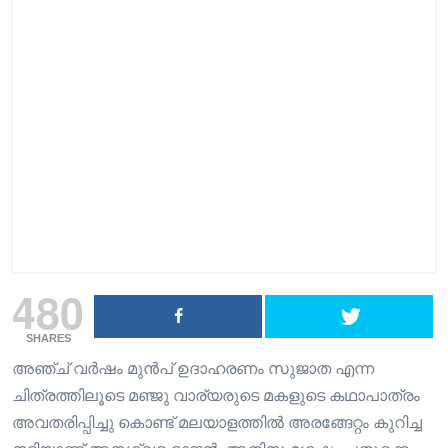
480
SHARES
അഞ്ച് വർഷം മുൻപ് ഉദാഹരണം സുജാത എന്ന
ചിത്രത്തിലൂടെ മഞ്ജു വാര്യരുടെ മകളുടെ കഥാപാത്രം
അവതരിപ്പിച്ചു കൊണ്ട് മലയാളത്തിൽ അരങ്ങേറ്റം കുറിച്ച