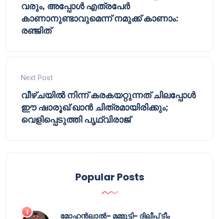
വരും, അപ്പോള്‍ എത്രപേര്‍
കാണാനുണ്ടാവുമെന്ന് നമുക്ക് കാണാം:
രഞ്ജിത്
Next Post
വീഴ്ചയിൽ നിന്ന് കരകയറ്റുന്നത് ചിലപ്പോൾ
ഈ ഷാരൂഖ് ഖാൻ ചിത്രമായിരിക്കും;
വെളിപ്പെടുത്തി പൃഥ്വിരാജ്
Popular Posts
മോഹൻലാൽ- മമ്മൂട്ടി- ദിലീപ് ടീം