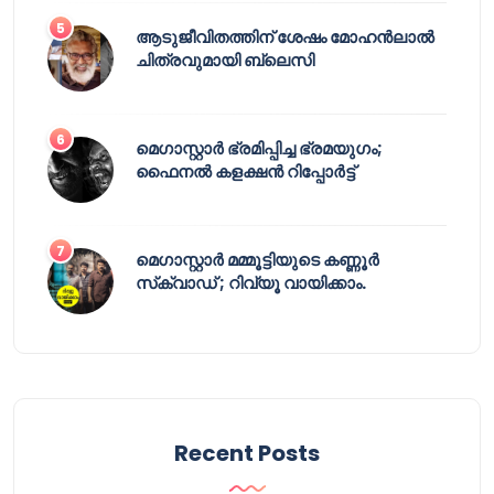
ആടുജീവിതത്തിന് ശേഷം മോഹൻലാൽ
ചിത്രവുമായി ബ്ലെസി
മെഗാസ്റ്റാർ ഭ്രമിപ്പിച്ച ഭ്രമയുഗം;
ഫൈനൽ കളക്ഷൻ റിപ്പോർട്ട്
മെഗാസ്റ്റാർ മമ്മൂട്ടിയുടെ കണ്ണൂർ
സ്‌ക്വാഡ് ; റിവ്യൂ വായിക്കാം.
Recent Posts