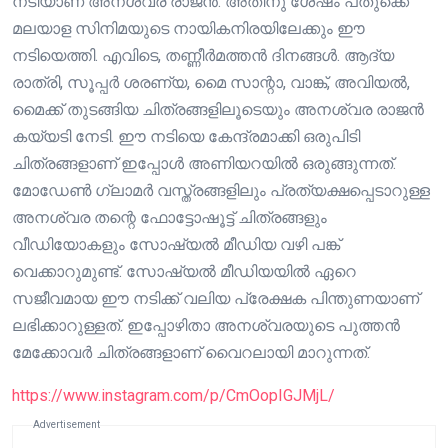
നടിയാണ് അനശ്വര രാജൻ. അതിനു ശേഷം പതുക്കെ
മലയാള സിനിമയുടെ നായികനിരയിലേക്കും ഈ
നടിയെത്തി. എവിടെ, തണ്ണീർമത്തൻ ദിനങ്ങൾ. ആദ്യ
രാത്രി, സൂപ്പർ ശരണ്യ, മൈ സാന്റാ, വാങ്ക്, അവിയൽ,
മൈക്ക് തുടങ്ങിയ ചിത്രങ്ങളിലൂടെയും അനശ്വര രാജൻ
കയ്യടി നേടി. ഈ നടിയെ കേന്ദ്രമാക്കി ഒരുപിടി
ചിത്രങ്ങളാണ് ഇപ്പോൾ അണിയറയിൽ ഒരുങ്ങുന്നത്.
മോഡേൺ ഗ്ലാമർ വസ്ത്രങ്ങളിലും പ്രത്യക്ഷപ്പെടാറുള്ള
അനശ്വര തന്റെ ഫോട്ടോഷൂട്ട് ചിത്രങ്ങളും
വീഡിയോകളും സോഷ്യൽ മീഡിയ വഴി പങ്ക്
വെക്കാറുമുണ്ട്. സോഷ്യൽ മീഡിയയിൽ ഏറെ
സജീവമായ ഈ നടിക്ക് വലിയ പ്രേക്ഷക പിന്തുണയാണ്
ലഭിക്കാറുള്ളത്. ഇപ്പോഴിതാ അനശ്വരയുടെ പുത്തൻ
മേക്കോവർ ചിത്രങ്ങളാണ് വൈറലായി മാറുന്നത്.
https://www.instagram.com/p/CmOopIGJMjL/
Advertisement