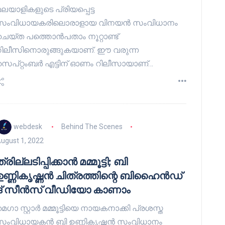
മലയാളികളുടെ പ്രിയപ്പെട്ട
സംവിധായകരിലൊരാളായ വിനയൻ സംവിധാനം
ചെയ്ത പത്തൊൻപതാം നൂറ്റാണ്ട്
റിലീസിനൊരുങ്ങുകയാണ്. ഈ വരുന്ന
സെപ്റ്റംബർ എട്ടിന് ഓണം റിലീസായാണ്…
webdesk
Behind The Scenes
ugust 1, 2022
്രില്ലടിപ്പിക്കാന്‍ മമ്മൂട്ടി; ബി
ഉണ്ണികൃഷ്ണൻ ചിത്രത്തിന്റെ ബിഹൈന്‍ഡ്
ദ് സീന്‍സ് വീഡിയോ കാണാം
െഗാ സ്റ്റാർ മമ്മൂട്ടിയെ നായകനാക്കി പ്രശസ്ത
സംവിധായകൻ ബി ഉണ്ണികൃഷ്ണൻ സംവിധാനം