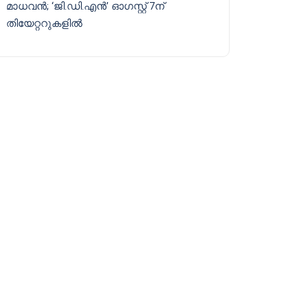
മാധവൻ; ‘ജി.ഡി.എൻ’ ഓഗസ്റ്റ് 7ന്
തിയേറ്ററുകളിൽ