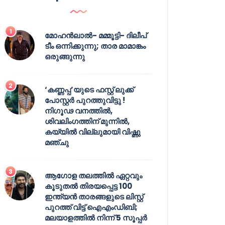
മോഹൻലാൽ- മമ്മൂട്ടി- ദിലീപ്
ടീം ഒന്നിക്കുന്നു; താര മാമാങ്കം
ഒരുങ്ങുന്നു
‘കണ്ണപ്പ’യുടെ ഫസ്റ്റ് ലുക്ക്
പോസ്റ്റർ പുറത്തുവിട്ടു !
നിഗൂഢ വനത്തിൽ,
ശിവലിംഗത്തിന് മുന്നിൽ,
കയ്യിൽ വില്ലുമായി വിഷ്ണു
മഞ്ചു
ആഗോള തലത്തിൽ ഏറ്റവും
കൂടുതൽ തിരയപ്പെട്ട 100
ഇന്ത്യൻ താരങ്ങളുടെ ലിസ്റ്റ്
പുറത്ത് വിട്ട് ഐഎംഡിബി;
മലയാളത്തിൽ നിന്ന് 5 സൂപ്പർ