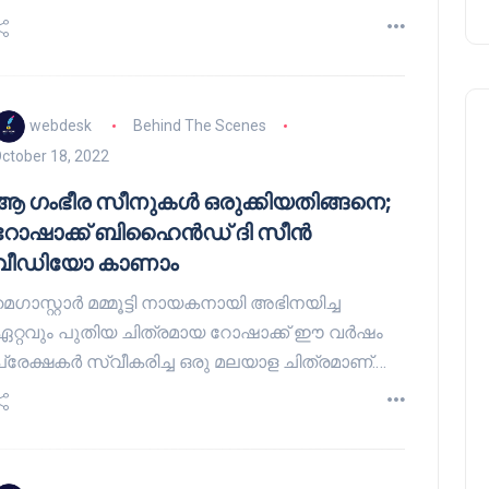
webdesk
Behind The Scenes
ctober 18, 2022
ആ ഗംഭീര സീനുകൾ ഒരുക്കിയതിങ്ങനെ;
റോഷാക്ക് ബിഹൈൻഡ് ദി സീൻ
വീഡിയോ കാണാം
െഗാസ്റ്റാർ മമ്മൂട്ടി നായകനായി അഭിനയിച്ച
ഏറ്റവും പുതിയ ചിത്രമായ റോഷാക്ക് ഈ വർഷം
പ്രേക്ഷകർ സ്വീകരിച്ച ഒരു മലയാള ചിത്രമാണ്.…