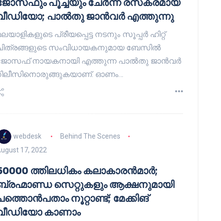
ജോസഫും പൂച്ചയും ചേർന്ന രസകരമായ
വീഡിയോ; പാൽതു ജാൻവർ എത്തുന്നു
ലയാളികളുടെ പ്രീയപ്പെട്ട നടനും സൂപ്പർ ഹിറ്റ്
ചിത്രങ്ങളുടെ സംവിധായകനുമായ ബേസിൽ
ജോസഫ് നായകനായി എത്തുന്ന പാൽതു ജാൻവർ
റിലീസിനൊരുങ്ങുകയാണ്. ഓണം…
webdesk
Behind The Scenes
ugust 17, 2022
50000 ത്തിലധികം കലാകാരൻമാർ;
ബ്രഹ്മാണ്ഡ സെറ്റുകളും ആക്ഷനുമായി
പത്തൊൻപതാം നൂറ്റാണ്ട്; മേക്കിങ്
വീഡിയോ കാണാം