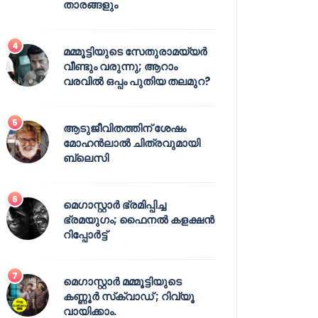
താരങ്ങളും
മമ്മൂട്ടിയുടെ സേതുരാമയ്യർ
വീണ്ടും വരുന്നു; ആറാം
വരവിൽ ഒപ്പം പുതിയ തലമുറ?
ആടുജീവിതത്തിന് ശേഷം
മോഹൻലാൽ ചിത്രവുമായി
ബ്ലെസി
മെഗാസ്റ്റാർ ഭ്രമിപ്പിച്ച
ഭ്രമയുഗം; ഫൈനൽ കളക്ഷൻ
റിപ്പോർട്ട്
മെഗാസ്റ്റാർ മമ്മൂട്ടിയുടെ
കണ്ണൂർ സ്‌ക്വാഡ് ; റിവ്യൂ
വായിക്കാം.