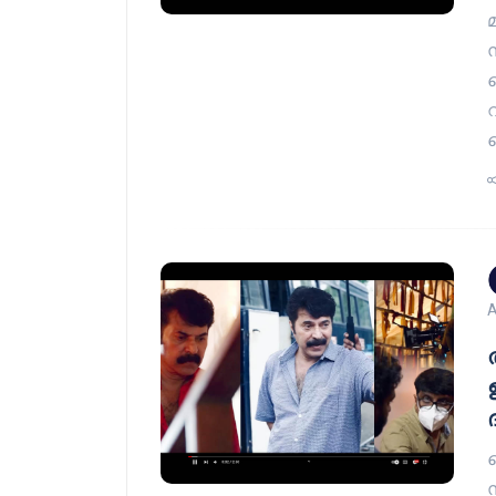
A
ത
മ