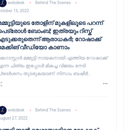
webdesk
Behind The Scenes
ctober 15, 2022
മമ്മൂട്ടിയുടെ തോളിന് മുകളിലൂടെ പറന്ന്
പെട്രോള്‍ ബോംബ്; ഇത്രയും റിസ്ക്
എടുക്കരുതെന്ന് ആരാധകർ; റോഷാക്ക്
മേക്കിങ് വീഡിയോ കാണാം
മെഗാസ്റ്റാർ മമ്മൂട്ടി നായകനായി എത്തിയ റോഷാക്ക്
എന്ന ചിത്രം ഇപ്പോൾ മികച്ച വിജയം നേടി
പ്രദർശനം തുടരുകയാണ്. നിസാം ബഷീർ…
webdesk
Behind The Scenes
ugust 27, 2022