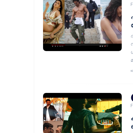
F
മ
F