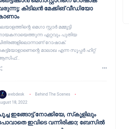
ഞെട്ടിക്കാൻ മെഗാസ്റ്റാറിനെ റോഷാക്
വരുന്നു; കിടിലൻ മേക്കിങ് വീഡിയോ
കാണാം
ലയാളത്തിന്റെ മെഗാ സ്റ്റാർ മമ്മൂട്ടി
നായകനായെത്തുന്ന ഏറ്റവും പുതിയ
ചിത്രങ്ങളിലൊന്നാണ് റോഷാക്.
കെട്ട്യോളാണെന്റെ മാലാഖ എന്ന സൂപ്പർ ഹിറ്റ്
ആസിഫ്…
webdesk
Behind The Scenes
ugust 18, 2022
പൂച്ച ഇങ്ങോട്ട് നോക്കിയേ, സ്‌കൂളിലും
പോവാതെ ഇവിടെ വന്നിരിക്കാ; ബേസിൽ