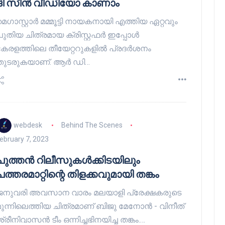
ദി സീൻ വീഡിയോ കാണാം
മെഗാസ്റ്റാർ മമ്മൂട്ടി നായകനായി എത്തിയ ഏറ്റവും
പുതിയ ചിത്രമായ ക്രിസ്റ്റഫർ ഇപ്പോൾ
കേരളത്തിലെ തീയേറ്ററുകളിൽ പ്രദർശനം
തുടരുകയാണ്. ആർ ഡി…
webdesk
Behind The Scenes
ebruary 7, 2023
പുത്തൻ റിലീസുകൾക്കിടയിലും
പത്തരമാറ്റിന്റെ തിളക്കവുമായി തങ്കം
ജനുവരി അവസാന വാരം മലയാളി പ്രേക്ഷകരുടെ
മുന്നിലെത്തിയ ചിത്രമാണ് ബിജു മേനോൻ - വിനീത്
്രീനിവാസൻ ടീം ഒന്നിച്ചഭിനയിച്ച തങ്കം.…