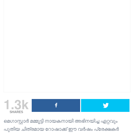
1.3k
SHARES
മെഗാസ്റ്റാർ മമ്മൂട്ടി നായകനായി അഭിനയിച്ച ഏറ്റവും
പുതിയ ചിത്രമായ റോഷാക്ക് ഈ വർഷം പ്രേക്ഷകർ