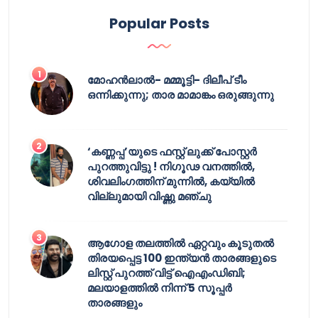
Popular Posts
മോഹൻലാൽ- മമ്മൂട്ടി- ദിലീപ് ടീം
ഒന്നിക്കുന്നു; താര മാമാങ്കം ഒരുങ്ങുന്നു
‘കണ്ണപ്പ’യുടെ ഫസ്റ്റ് ലുക്ക് പോസ്റ്റർ
പുറത്തുവിട്ടു ! നിഗൂഢ വനത്തിൽ,
ശിവലിംഗത്തിന് മുന്നിൽ, കയ്യിൽ
വില്ലുമായി വിഷ്ണു മഞ്ചു
ആഗോള തലത്തിൽ ഏറ്റവും കൂടുതൽ
തിരയപ്പെട്ട 100 ഇന്ത്യൻ താരങ്ങളുടെ
ലിസ്റ്റ് പുറത്ത് വിട്ട് ഐഎംഡിബി;
മലയാളത്തിൽ നിന്ന് 5 സൂപ്പർ
താരങ്ങളും