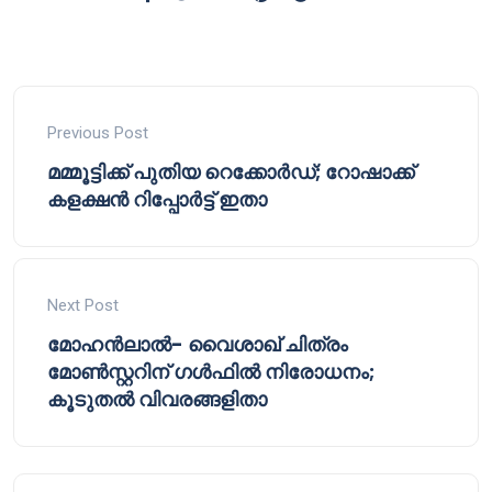
Previous Post
മമ്മൂട്ടിക്ക് പുതിയ റെക്കോർഡ്; റോഷാക്ക്
കളക്ഷൻ റിപ്പോർട്ട് ഇതാ
Next Post
മോഹൻലാൽ- വൈശാഖ് ചിത്രം
മോൺസ്റ്ററിന് ഗൾഫിൽ നിരോധനം;
കൂടുതൽ വിവരങ്ങളിതാ