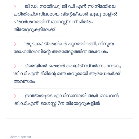
ജി.ഡി. നായിഡു’ ജി ഡി എൻ സിനിമയിലെ
ചരിത്രപ്രസിദ്ധമായ വിന്റേജ് കാർ ലുലു മാളിൽ
പ്രദർശനത്തിന്; ഓഗസ്റ്റ് 7-ന് ചിത്രം
തിയേറ്ററുകളിലേക്ക്
‘തുടക്കം’ ട്രെയിലർ പുറത്തിറങ്ങി; വിസ്മയ
മോഹൻലാലിന്റെ അരങ്ങേറ്റത്തിന് ആവേശം
ട്രെയിലർ ഷെയർ ചെയ്‌ത് സ്വർണം നേടാം;
‘ജി.ഡി.എൻ’ ടീമിന്റെ മത്സരവുമായി ആരാധകർക്ക്
അവസരം
ഇന്ത്യയുടെ എഡിസണായി ആർ. മാധവൻ;
‘ജി.ഡി.എൻ’ ഓഗസ്റ്റ് 7ന് തിയേറ്ററുകളിൽ
Advertisement