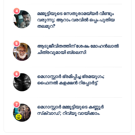
മമ്മൂട്ടിയുടെ സേതുരാമയ്യർ വീണ്ടും
വരുന്നു; ആറാം വരവിൽ ഒപ്പം പുതിയ
തലമുറ?
ആടുജീവിതത്തിന് ശേഷം മോഹൻലാൽ
ചിത്രവുമായി ബ്ലെസി
മെഗാസ്റ്റാർ ഭ്രമിപ്പിച്ച ഭ്രമയുഗം;
ഫൈനൽ കളക്ഷൻ റിപ്പോർട്ട്
മെഗാസ്റ്റാർ മമ്മൂട്ടിയുടെ കണ്ണൂർ
സ്‌ക്വാഡ് ; റിവ്യൂ വായിക്കാം.