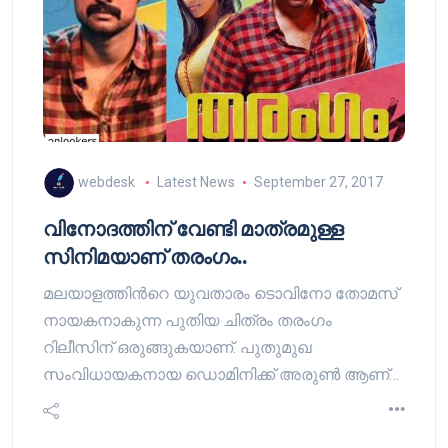
webdesk
Latest News
September 27, 2017
വിനോദത്തിന് വേണ്ടി മാത്രമുള്ള
സിനിമയാണ് തരംഗം..
മലയാളത്തിന്‍റെ യുവതാരം ടൊവിനോ തോമസ്
നായകനാകുന്ന പുതിയ ചിത്രം തരംഗം
റിലീസിന് ഒരുങ്ങുകയാണ്. പുതുമുഖ
സംവിധായകനായ ഡൊമിനിക്ക് അരുണ്‍ ആണ്…