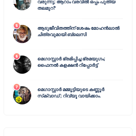
വരുന്നു; ആറാം വരവിൽ ഒപ്പം പുതിയ
തലമുറ?
ആടുജീവിതത്തിന് ശേഷം മോഹൻലാൽ
ചിത്രവുമായി ബ്ലെസി
മെഗാസ്റ്റാർ ഭ്രമിപ്പിച്ച ഭ്രമയുഗം;
ഫൈനൽ കളക്ഷൻ റിപ്പോർട്ട്
മെഗാസ്റ്റാർ മമ്മൂട്ടിയുടെ കണ്ണൂർ
സ്‌ക്വാഡ് ; റിവ്യൂ വായിക്കാം.