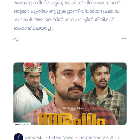
മലയാള സിനിമ പുതുമകള്‍ക്ക് പിന്നാലെയാണ്.
ഒട്ടേറെ പുതിയ ആളുകളാണ് വ്യത്യസ്ഥമായ
കഥകള്‍ അല്ലെങ്കില്‍ കഥ പറച്ചില്‍ രീതികള്‍
കൊണ്ട് മലയാള…
webdesk
Latest News
September 29, 2017