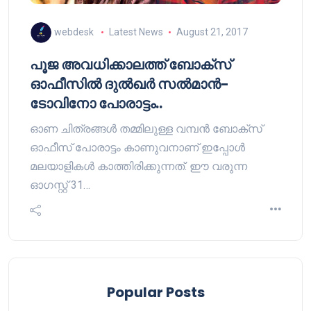
webdesk
Latest News
August 21, 2017
പൂജ അവധിക്കാലത്ത് ബോക്സ്
ഓഫീസിൽ ദുൽഖർ സൽമാൻ-
ടോവിനോ പോരാട്ടം..
ഓണ ചിത്രങ്ങൾ തമ്മിലുള്ള വമ്പൻ ബോക്സ്
ഓഫീസ് പോരാട്ടം കാണുവനാണ് ഇപ്പോൾ
മലയാളികൾ കാത്തിരിക്കുന്നത്. ഈ വരുന്ന
ഓഗസ്റ്റ് 31…
Popular Posts