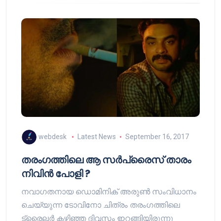
webdesk
Latest News
September 16, 2017
തരംഗത്തിലെ ആ സർപ്രൈസ് താരം
നിവിൻ പോളി ?
നവാഗതനായ ഡൊമിനിക് അരുൺ സംവിധാനം
ചെയ്യുന്ന ടോവിനോ ചിത്രം തരംഗത്തിലെ
ട്രൈലര്‍ കഴിഞ്ഞ ദിവസം ഇറങ്ങിയിരുന്നു