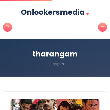
.
Onlookersmedia
tharangam
tharangam