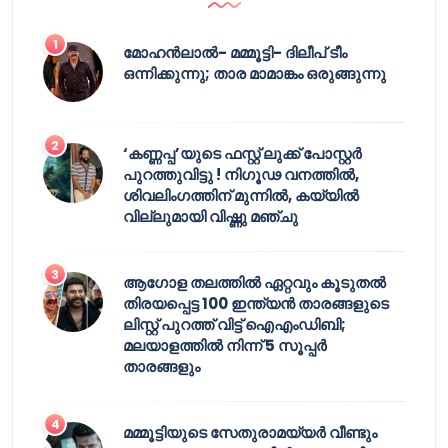
മോഹൻലാൽ- മമ്മൂട്ടി- ദിലീപ് ടീം
ഒന്നിക്കുന്നു; താര മാമാങ്കം ഒരുങ്ങുന്നു
‘കണ്ണപ്പ’യുടെ ഫസ്റ്റ് ലുക്ക് പോസ്റ്റർ
പുറത്തുവിട്ടു ! നിഗൂഢ വനത്തിൽ,
ശിവലിംഗത്തിന് മുന്നിൽ, കയ്യിൽ
വില്ലുമായി വിഷ്ണു മഞ്ചു
ആഗോള തലത്തിൽ ഏറ്റവും കൂടുതൽ
തിരയപ്പെട്ട 100 ഇന്ത്യൻ താരങ്ങളുടെ
ലിസ്റ്റ് പുറത്ത് വിട്ട് ഐഎംഡിബി;
മലയാളത്തിൽ നിന്ന് 5 സൂപ്പർ
താരങ്ങളും
മമ്മൂട്ടിയുടെ സേതുരാമയ്യർ വീണ്ടും