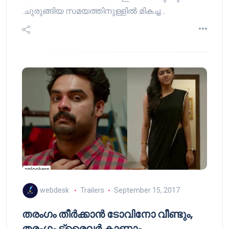
.ചുരുങ്ങിയ സമയത്തിനുള്ളിൽ മികച്ച…
webdesk
Trailers
September 15, 2017
തരംഗം തീര്‍ക്കാന്‍ ടോവിനോ വീണ്ടും,
തരംഗം ട്രൈലര്‍ കാണാം..