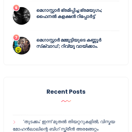
മെഗാസ്റ്റാർ ഭ്രമിപ്പിച്ച ഭ്രമയുഗം;
ഫൈനൽ കളക്ഷൻ റിപ്പോർട്ട്
മെഗാസ്റ്റാർ മമ്മൂട്ടിയുടെ കണ്ണൂർ
സ്‌ക്വാഡ് ; റിവ്യൂ വായിക്കാം.
Recent Posts
‘തുടക്കം’ ഇന്ന് മുതൽ തിയറ്ററുകളിൽ; വിസ്മയ
മോഹൻലാലിന്റെ ബിഗ് സ്ക്രീൻ അരങ്ങേറ്റം