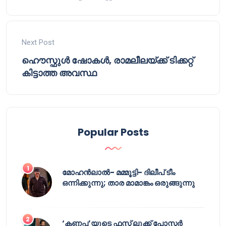
Next Post
ഹൌസ്ഫുള്‍ ഷോകള്‍, രാമലീലയ്ക്ക് ടിക്കറ്റ്
കിട്ടാത്ത അവസ്ഥ
Popular Posts
മോഹൻലാൽ- മമ്മൂട്ടി- ദിലീപ് ടീം
ഒന്നിക്കുന്നു; താര മാമാങ്കം ഒരുങ്ങുന്നു
‘കണ്ണപ്പ’യുടെ ഫസ്റ്റ് ലുക്ക് പോസ്റ്റർ