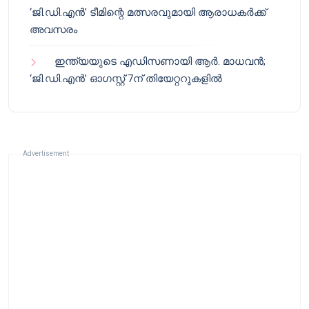
‘ജി.ഡി.എൻ’ ടീമിന്റെ മത്സരവുമായി ആരാധകർക്ക്
അവസരം
ഇന്ത്യയുടെ എഡിസണായി ആർ. മാധവൻ;
‘ജി.ഡി.എൻ’ ഓഗസ്റ്റ് 7ന് തിയേറ്ററുകളിൽ
Advertisement