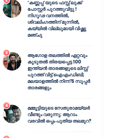
‘കണ്ണപ്പ’യുടെ ഫസ്റ്റ് ലുക്ക്
പോസ്റ്റർ പുറത്തുവിട്ടു !
നിഗൂഢ വനത്തിൽ,
ശിവലിംഗത്തിന് മുന്നിൽ,
കയ്യിൽ വില്ലുമായി വിഷ്ണു
മഞ്ചു
ആഗോള തലത്തിൽ ഏറ്റവും
കൂടുതൽ തിരയപ്പെട്ട 100
ഇന്ത്യൻ താരങ്ങളുടെ ലിസ്റ്റ്
പുറത്ത് വിട്ട് ഐഎംഡിബി;
മലയാളത്തിൽ നിന്ന് 5 സൂപ്പർ
താരങ്ങളും
മമ്മൂട്ടിയുടെ സേതുരാമയ്യർ
വീണ്ടും വരുന്നു; ആറാം
വരവിൽ ഒപ്പം പുതിയ തലമുറ?