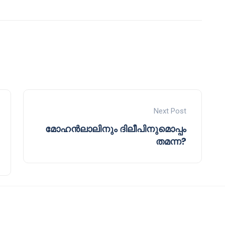
Next Post
മോഹൻലാലിനും ദിലീപിനുമൊപ്പം
തമന്ന?