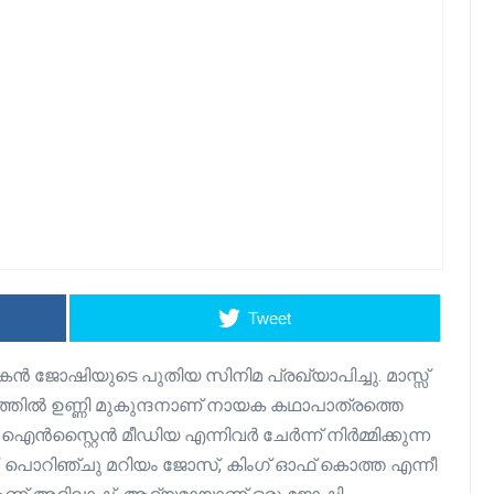
Tweet
ോഷിയുടെ പുതിയ സിനിമ പ്രഖ്യാപിച്ചു. മാസ്സ്
്തില്‍ ഉണ്ണി മുകുന്ദനാണ് നായക കഥാപാത്രത്തെ
്, ഐൻസ്റ്റൈൻ മീഡിയ എന്നിവർ ചേർന്ന് നിർമ്മിക്കുന്ന
ണ്. പൊറിഞ്ചു മറിയം ജോസ്, കിംഗ് ഓഫ് കൊത്ത എന്നീ