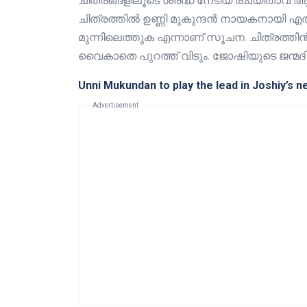
ചിത്രങ്ങളിലൂടെ ശ്രദ്ധ നേടിയ രചയിതാവ
ചിത്രത്തിൽ ഉണ്ണി മുകുന്ദൻ നായകനായി എത
മുന്നിലെത്തുക എന്നാണ് സൂചന. ചിത്രത്തി
വൈകാതെ പുറത്ത് വിടും. ജോഷിയുടെ ജന്മദി
Unni Mukundan to play the lead in Joshiy’s n
Advertisement