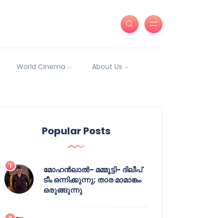
World Cinema
About Us
Popular Posts
മോഹൻലാൽ- മമ്മൂട്ടി- ദിലീപ്
ടീം ഒന്നിക്കുന്നു; താര മാമാങ്കം
ഒരുങ്ങുന്നു