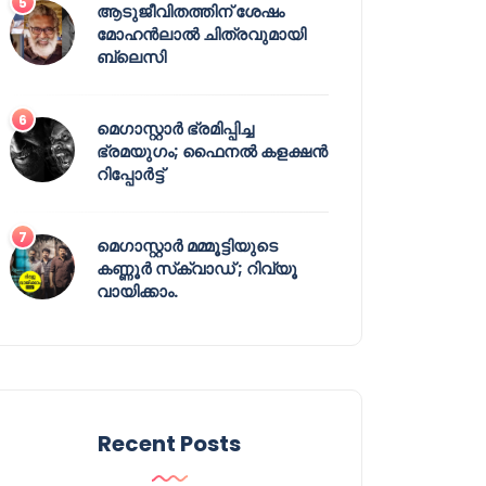
ആടുജീവിതത്തിന് ശേഷം
മോഹൻലാൽ ചിത്രവുമായി
ബ്ലെസി
മെഗാസ്റ്റാർ ഭ്രമിപ്പിച്ച
ഭ്രമയുഗം; ഫൈനൽ കളക്ഷൻ
റിപ്പോർട്ട്
മെഗാസ്റ്റാർ മമ്മൂട്ടിയുടെ
കണ്ണൂർ സ്‌ക്വാഡ് ; റിവ്യൂ
വായിക്കാം.
Recent Posts