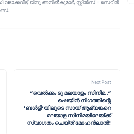
ടക്കേവീട്, ജിനു അനിൽകുമാർ, സ്റ്റിൽസ് – സെറീൻ
സ്‌.
Next Post
“വെൽക്കം ടു മലയാളം സിനിമ..“
ഷെയിൻ നിഗത്തിന്റെ
‘ബൾട്ടി‘യിലൂടെ സായ് ആഭ്യങ്കറെ
മലയാള സിനിമയിലേയ്ക്ക്
സ്വാഗതം ചെയ്ത് മോഹൻലാൽ!