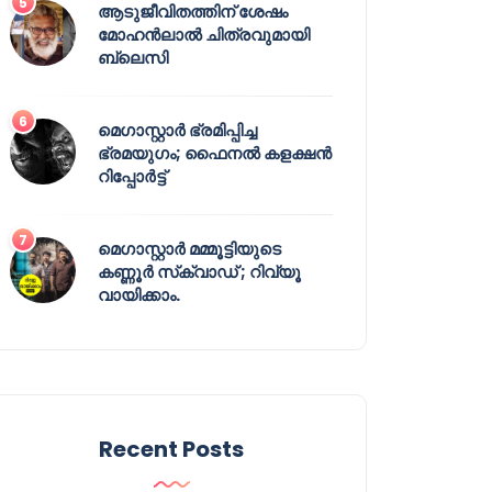
ആടുജീവിതത്തിന് ശേഷം
മോഹൻലാൽ ചിത്രവുമായി
ബ്ലെസി
മെഗാസ്റ്റാർ ഭ്രമിപ്പിച്ച
ഭ്രമയുഗം; ഫൈനൽ കളക്ഷൻ
റിപ്പോർട്ട്
മെഗാസ്റ്റാർ മമ്മൂട്ടിയുടെ
കണ്ണൂർ സ്‌ക്വാഡ് ; റിവ്യൂ
വായിക്കാം.
Recent Posts