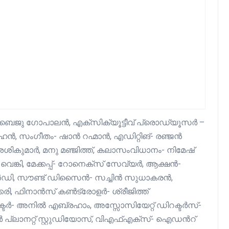
 ബൈജു ഗോപാലൻ, എക്‌സിക്യൂട്ടീവ് പ്രൊഡ്യൂസര്‍ –
ൻ, സംഗീതം- ഷാൻ റഹ്മാൻ, എഡിറ്റിങ്- രഞ്ജൻ
ികുമാർ, മനു മഞ്ജിത്ത്, കലാസംവിധാനം- നിമേഷ്
വെങ്കി, മേക്കപ്പ്- റോനെക്‌സ് സേവ്യർ, ആക്ഷൻ-
ഡി, സൗണ്ട് ഡിസൈൻ- സച്ചിൻ സുധാകരൻ,
രി, ഫിനാൻസ് കൺട്രോളർ- ശ്രീജിത്ത്
റക്ടർ- അനിൽ എബ്രഹാം, അസ്സോസിയേറ്റ് ഡിറക്ടർസ്-
്ലാനറ്റ് സ്റ്റുഡിയോസ്, വിഎഫ്എക്സ്- ഐഡൻറ്