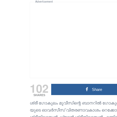
Advertisement
102
Share
SHARES
ശ്രീ ഗോകുലം മൂവീസിന്റെ ബാനറിൽ ഗോകുലം ഗ
യുടെ ഓവർസീസ് വിതരണാവകാശം റെക്കോർഡ് ത