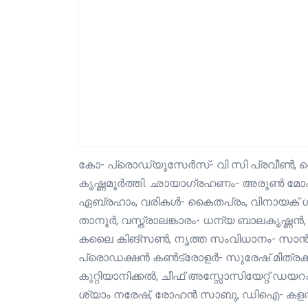
കോ- പ്രൊഡ്യൂസേര്‍സ്- വി സി പ്രവീണ്‍,
കൃഷ്ണമൂര്‍ത്തി. ഛായാഗ്രഹണം- അരുൺ മോഹ
ഏബ്രഹാം, വരികൾ- കൈതപ്രം, വിനായക് ശശ
താനൂർ, വസ്ത്രാലങ്കാരം- ധന്യ ബാലകൃഷ്ണൻ, 
കലൈ കിങ്‌സൺ, നൃത്ത സംവിധാനം- സാൻ
പ്രൊഡക്ഷൻ കൺട്രോളർ- സുരേഷ് മിത്രക്ക
കുറ്റിയാനിക്കൽ, ചീഫ് അസ്സോസിയേറ്റ് ഡയ
ശ്യാം നരേഷ്, രോഹൻ സാബു, ഡിഐ- കളർ പ