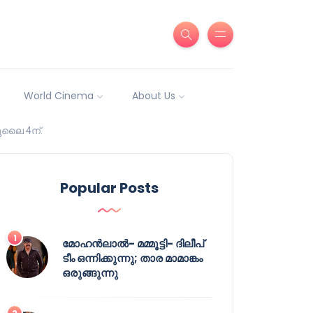
World Cinema
About Us
ൂലൈ 4ന്.
Popular Posts
മോഹൻലാൽ- മമ്മൂട്ടി- ദിലീപ്
ടീം ഒന്നിക്കുന്നു; താര മാമാങ്കം
ഒരുങ്ങുന്നു