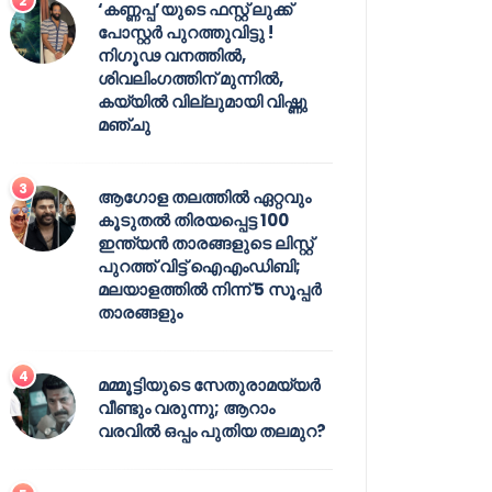
‘കണ്ണപ്പ’യുടെ ഫസ്റ്റ് ലുക്ക്
പോസ്റ്റർ പുറത്തുവിട്ടു !
നിഗൂഢ വനത്തിൽ,
ശിവലിംഗത്തിന് മുന്നിൽ,
കയ്യിൽ വില്ലുമായി വിഷ്ണു
മഞ്ചു
ആഗോള തലത്തിൽ ഏറ്റവും
കൂടുതൽ തിരയപ്പെട്ട 100
ഇന്ത്യൻ താരങ്ങളുടെ ലിസ്റ്റ്
പുറത്ത് വിട്ട് ഐഎംഡിബി;
മലയാളത്തിൽ നിന്ന് 5 സൂപ്പർ
താരങ്ങളും
മമ്മൂട്ടിയുടെ സേതുരാമയ്യർ
വീണ്ടും വരുന്നു; ആറാം
വരവിൽ ഒപ്പം പുതിയ തലമുറ?