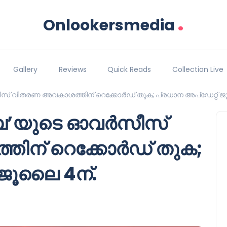
.
Onlookersmedia
Gallery
Reviews
Quick Reads
Collection Live
സീസ് വിതരണ അവകാശത്തിന് റെക്കോർഡ് തുക; പ്രധാന അപ്‌ഡേറ്റ് ജ
.ഭ.ബ’യുടെ ഓവർസീസ്
ിന് റെക്കോർഡ് തുക;
 ജൂലൈ 4ന്.