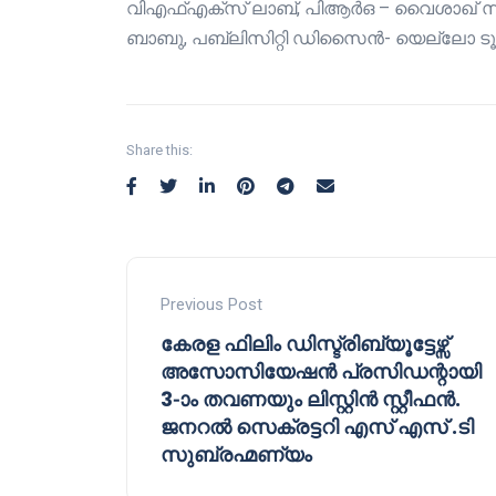
വിഎഫ്എക്സ് ലാബ്, പിആർഒ – വൈശാഖ് സി വ
ബാബു, പബ്ലിസിറ്റി ഡിസൈൻ- യെല്ലോ ടൂത്
Share this:
Previous Post
കേരള ഫിലിം ഡിസ്ട്രിബ്യൂട്ടേഴ്സ്
അസോസിയേഷൻ പ്രസിഡന്റായി
3-ാം തവണയും ലിസ്റ്റിൻ സ്റ്റീഫൻ.
ജനറൽ സെക്രട്ടറി എസ് എസ് .ടി
സുബ്രഹ്മണ്യം