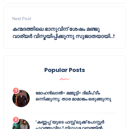
Next Post
കന്മദത്തിലെ ഭാനുവിന് ശേഷം മഞ്ജു
വാര്യർ വിസ്മയിപ്പിക്കുന്നു സുജാതയായി..!
Popular Posts
മോഹൻലാൽ- മമ്മൂട്ടി- ദിലീപ് ടീം
ഒന്നിക്കുന്നു; താര മാമാങ്കം ഒരുങ്ങുന്നു
‘കണ്ണപ്പ’യുടെ ഫസ്റ്റ് ലുക്ക് പോസ്റ്റർ
പുറത്തുവിട്ടു ! നിഗൂഢ വനത്തിൽ,