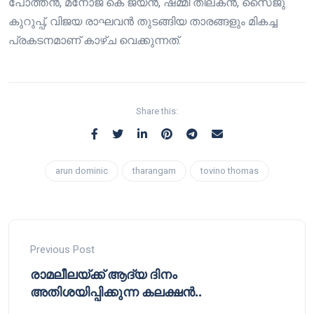
പോത്തന്‍, മനോജ് കെ ജയന്‍, ഷമ്മി തിലകന്‍, സൈജു
കുറുപ്പ്, വിജയ രാഘവന്‍ തുടങ്ങിയ താരങ്ങളും മികച്ച
പ്രകടനമാണ് കാഴ്ച വെക്കുന്നത്.
Share this:
arun dominic
tharangam
tovino thomas
Previous Post
രാമലീലയ്ക്ക് ആദ്യ ദിനം
അതിശയിപ്പിക്കുന്ന കലക്ഷന്‍..