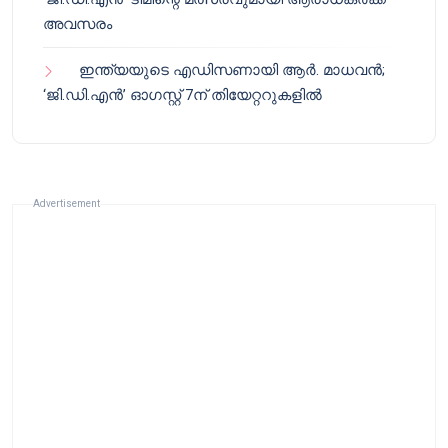
അവസരം
ഇന്ത്യയുടെ എഡിസണായി ആർ. മാധവൻ;
‘ജി.ഡി.എൻ’ ഓഗസ്റ്റ് 7ന് തിയേറ്ററുകളിൽ
Advertisement