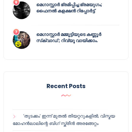
മെഗാസ്റ്റാർ ഭ്രമിപ്പിച്ച ഭ്രമയുഗം;
ഫൈനൽ കളക്ഷൻ റിപ്പോർട്ട്
മെഗാസ്റ്റാർ മമ്മൂട്ടിയുടെ കണ്ണൂർ
സ്‌ക്വാഡ് ; റിവ്യൂ വായിക്കാം.
Recent Posts
‘തുടക്കം’ ഇന്ന് മുതൽ തിയറ്ററുകളിൽ; വിസ്മയ
മോഹൻലാലിന്റെ ബിഗ് സ്ക്രീൻ അരങ്ങേറ്റം