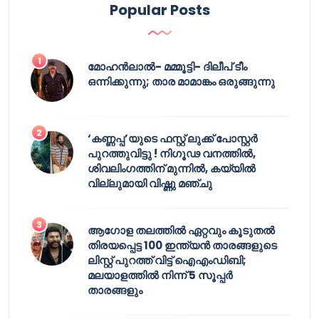
Popular Posts
മോഹൻലാൽ- മമ്മൂട്ടി- ദിലീപ് ടീം
ഒന്നിക്കുന്നു; താര മാമാങ്കം ഒരുങ്ങുന്നു
‘കണ്ണപ്പ’യുടെ ഫസ്റ്റ് ലുക്ക് പോസ്റ്റർ
പുറത്തുവിട്ടു ! നിഗൂഢ വനത്തിൽ,
ശിവലിംഗത്തിന് മുന്നിൽ, കയ്യിൽ
വില്ലുമായി വിഷ്ണു മഞ്ചു
ആഗോള തലത്തിൽ ഏറ്റവും കൂടുതൽ
തിരയപ്പെട്ട 100 ഇന്ത്യൻ താരങ്ങളുടെ
ലിസ്റ്റ് പുറത്ത് വിട്ട് ഐഎംഡിബി;
മലയാളത്തിൽ നിന്ന് 5 സൂപ്പർ
താരങ്ങളും