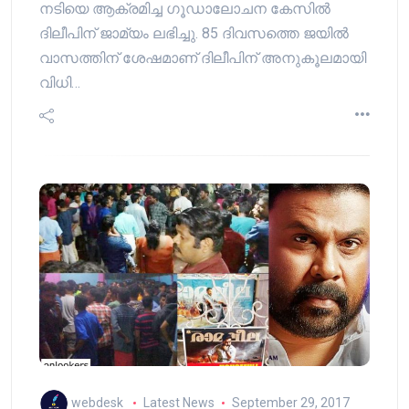
നടിയെ ആക്രമിച്ച ഗൂഡാലോചന കേസില്‍
ദിലീപിന് ജാമ്യം ലഭിച്ചു. 85 ദിവസത്തെ ജയില്‍
വാസത്തിന് ശേഷമാണ് ദിലീപിന് അനുകൂലമായി
വിധി…
webdesk
Latest News
September 29, 2017