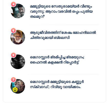
മമ്മൂട്ടിയുടെ സേതുരാമയ്യർ വീണ്ടും
വരുന്നു; ആറാം വരവിൽ ഒപ്പം പുതിയ
തലമുറ?
ആടുജീവിതത്തിന് ശേഷം മോഹൻലാൽ
ചിത്രവുമായി ബ്ലെസി
മെഗാസ്റ്റാർ ഭ്രമിപ്പിച്ച ഭ്രമയുഗം;
ഫൈനൽ കളക്ഷൻ റിപ്പോർട്ട്
മെഗാസ്റ്റാർ മമ്മൂട്ടിയുടെ കണ്ണൂർ
സ്‌ക്വാഡ് ; റിവ്യൂ വായിക്കാം.