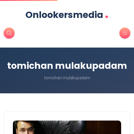
.
Onlookersmedia
tomichan mulakupadam
tomichan mulakupadam