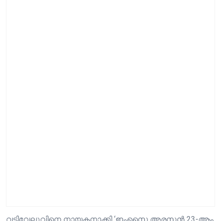
വടിവേലുവിനെ നായകനാക്കി ‘ഇംസൈ അരസൻ 23-ആം