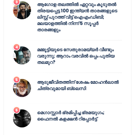
ആഗോള തലത്തിൽ ഏറ്റവും കൂടുതൽ
തിരയപ്പെട്ട 100 ഇന്ത്യൻ താരങ്ങളുടെ
ലിസ്റ്റ് പുറത്ത് വിട്ട് ഐഎംഡിബി;
മലയാളത്തിൽ നിന്ന് 5 സൂപ്പർ
താരങ്ങളും
മമ്മൂട്ടിയുടെ സേതുരാമയ്യർ വീണ്ടും
വരുന്നു; ആറാം വരവിൽ ഒപ്പം പുതിയ
തലമുറ?
ആടുജീവിതത്തിന് ശേഷം മോഹൻലാൽ
ചിത്രവുമായി ബ്ലെസി
മെഗാസ്റ്റാർ ഭ്രമിപ്പിച്ച ഭ്രമയുഗം;
ഫൈനൽ കളക്ഷൻ റിപ്പോർട്ട്