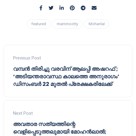
featured
mammootty
Mohanlal
Previous Post
വമ്പൻ തിരിച്ചു വരവിന് ആലപ്പി അഷറഫ് ;
‘അടിയന്തരാവസ്ഥ കാലത്തെ അനുരാഗം’
ഡിസംബർ 22 മുതൽ പ്രേക്ഷകരിലേക്ക്
Next Post
അവതാര സത്യത്തിന്റെ
വെളിപ്പെടുത്തലുമായി മോഹൻലാൽ;