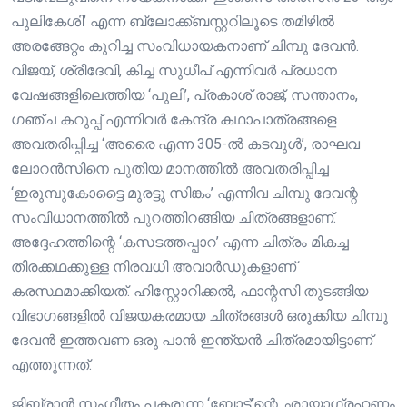
പുലികേശി’ എന്ന ബ്ലോക്ക്ബസ്റ്ററിലൂടെ തമിഴിൽ
അരങ്ങേറ്റം കുറിച്ച സംവിധായകനാണ് ചിമ്പു ദേവൻ.
വിജയ്, ശ്രീദേവി, കിച്ച സുധീപ് എന്നിവർ പ്രധാന
വേഷങ്ങളിലെത്തിയ ‘പുലി’, പ്രകാശ് രാജ്, സന്താനം,
ഗഞ്ച കറുപ്പ് എന്നിവർ കേന്ദ്ര കഥാപാത്രങ്ങളെ
അവതരിപ്പിച്ച ‘അരൈ എന്ന 305-ൽ കടവുൾ’, രാഘവ
ലോറൻസിനെ പുതിയ മാനത്തിൽ അവതരിപ്പിച്ച
‘ഇരുമ്പുകോട്ടൈ മുരട്ടു സിങ്കം’ എന്നിവ ചിമ്പു ദേവന്റ
സംവിധാനത്തിൽ പുറത്തിറങ്ങിയ ചിത്രങ്ങളാണ്.
അദ്ദേഹത്തിന്റെ ‘കസടത്തപ്പാറ’ എന്ന ചിത്രം മികച്ച
തിരക്കഥക്കുള്ള നിരവധി അവാർഡുകളാണ്
കരസ്ഥമാക്കിയത്. ഹിസ്റ്റോറിക്കൽ, ഫാന്റസി തുടങ്ങിയ
വിഭാഗങ്ങളിൽ വിജയകരമായ ചിത്രങ്ങൾ ഒരുക്കിയ ചിമ്പു
ദേവൻ ഇത്തവണ ഒരു പാൻ ഇന്ത്യൻ ചിത്രമായിട്ടാണ്
എത്തുന്നത്.
ജിബ്രാൻ സംഗീതം പകരുന്ന ‘ബോട്ട്’ന്റെ ഛായാഗ്രഹണം