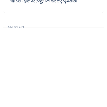
‘ജി.ഡി.എൻ’ ഓഗസ്റ്റ് 7ന് തിയേറ്ററുകളിൽ
Advertisement