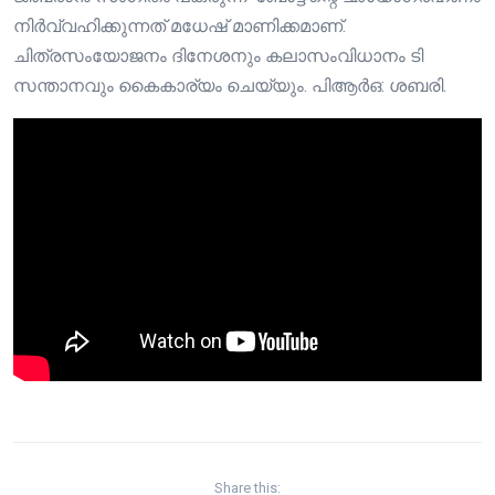
നിർവ്വഹിക്കുന്നത് മധേഷ് മാണിക്കമാണ്.
ചിത്രസംയോജനം ദിനേശനും കലാസംവിധാനം ടി
സന്താനവും കൈകാര്യം ചെയ്യും. പിആർഒ: ശബരി.
Share this: