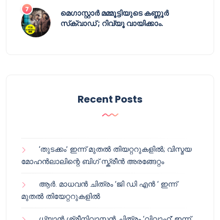
മെഗാസ്റ്റാർ മമ്മൂട്ടിയുടെ കണ്ണൂർ
സ്‌ക്വാഡ് ; റിവ്യൂ വായിക്കാം.
Recent Posts
‘തുടക്കം’ ഇന്ന് മുതൽ തിയറ്ററുകളിൽ; വിസ്മയ
മോഹൻലാലിന്റെ ബിഗ് സ്ക്രീൻ അരങ്ങേറ്റം
ആർ. മാധവൻ ചിത്രം ‘ജി ഡി എൻ ‘ ഇന്ന്
മുതൽ തിയേറ്ററുകളിൽ
ധ്യാൻ ശ്രീനിവാസൻ ചിത്രം ‘വിവാഹ്’ ഇന്ന്