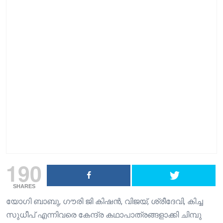
190
SHARES
യോഗി ബാബു, ഗൗരി ജി കിഷൻ, വിജയ്, ശ്രീദേവി, കിച്ച
സുധീപ് എന്നിവരെ കേന്ദ്ര കഥാപാത്രങ്ങളാക്കി ചിമ്പു