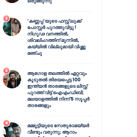
ഒരുങ്ങുന്നു
‘കണ്ണപ്പ’യുടെ ഫസ്റ്റ് ലുക്ക്
പോസ്റ്റർ പുറത്തുവിട്ടു !
നിഗൂഢ വനത്തിൽ,
ശിവലിംഗത്തിന് മുന്നിൽ,
കയ്യിൽ വില്ലുമായി വിഷ്ണു
മഞ്ചു
ആഗോള തലത്തിൽ ഏറ്റവും
കൂടുതൽ തിരയപ്പെട്ട 100
ഇന്ത്യൻ താരങ്ങളുടെ ലിസ്റ്റ്
പുറത്ത് വിട്ട് ഐഎംഡിബി;
മലയാളത്തിൽ നിന്ന് 5 സൂപ്പർ
താരങ്ങളും
മമ്മൂട്ടിയുടെ സേതുരാമയ്യർ
വീണ്ടും വരുന്നു; ആറാം