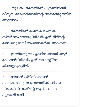
‘തുടക്കം’ ട്രെയിലർ പുറത്തിറങ്ങി;
വിസ്മയ മോഹൻലാലിന്റെ അരങ്ങേറ്റത്തിന്
ആവേശം
ട്രെയിലർ ഷെയർ ചെയ്‌ത്
സ്വർണം നേടാം; ‘ജി.ഡി.എൻ’ ടീമിന്റെ
മത്സരവുമായി ആരാധകർക്ക് അവസരം
ഇന്ത്യയുടെ എഡിസണായി ആർ.
മാധവൻ; ‘ജി.ഡി.എൻ’ ഓഗസ്റ്റ് 7ന്
തിയേറ്ററുകളിൽ
ധ്യാൻ ശ്രീനിവാസൻ
നായകനാകുന്ന റൊമാന്റിക് ഡ്രാമ
ചിത്രം ‘വിവാഹ്’ന്റെ ആദ്യ ഗാനം
പുറത്തിറങ്ങി