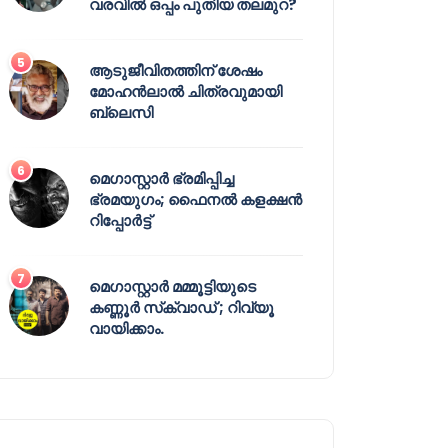
വരവിൽ ഒപ്പം പുതിയ തലമുറ?
ആടുജീവിതത്തിന് ശേഷം
മോഹൻലാൽ ചിത്രവുമായി
ബ്ലെസി
മെഗാസ്റ്റാർ ഭ്രമിപ്പിച്ച
ഭ്രമയുഗം; ഫൈനൽ കളക്ഷൻ
റിപ്പോർട്ട്
മെഗാസ്റ്റാർ മമ്മൂട്ടിയുടെ
കണ്ണൂർ സ്‌ക്വാഡ് ; റിവ്യൂ
വായിക്കാം.