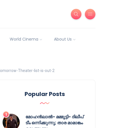
World Cinema
About Us
omorrow-Theater-list-is-out-2
Popular Posts
മോഹൻലാൽ- മമ്മൂട്ടി- ദിലീപ്
ടീം ഒന്നിക്കുന്നു; താര മാമാങ്കം