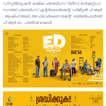
ഡിസ്ട്രിബൂഷൻ: മാജിക് ഫ്രെയിംസ് റിലീസ്, മാർക്കറ്റിംഗ്:
സൗത്ത് ഫ്രെയിംസ് എന്റർടൈൻമെന്റ്, ഡിജിറ്റൽ പി ആർ
: ആഷിഫ് അലി, അഡ്വെർടൈസ്‌മെന്റ് : ബ്രിങ്ഫോർത്ത്,
പി ആർ ഓ : പ്രതീഷ് ശേഖർ.