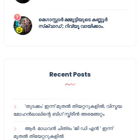
മെഗാസ്റ്റാർ മമ്മൂട്ടിയുടെ കണ്ണൂർ
സ്‌ക്വാഡ് ; റിവ്യൂ വായിക്കാം.
Recent Posts
‘തുടക്കം’ ഇന്ന് മുതൽ തിയറ്ററുകളിൽ; വിസ്മയ
മോഹൻലാലിന്റെ ബിഗ് സ്ക്രീൻ അരങ്ങേറ്റം
ആർ. മാധവൻ ചിത്രം ‘ജി ഡി എൻ ‘ ഇന്ന്
മുതൽ തിയേറ്ററുകളിൽ