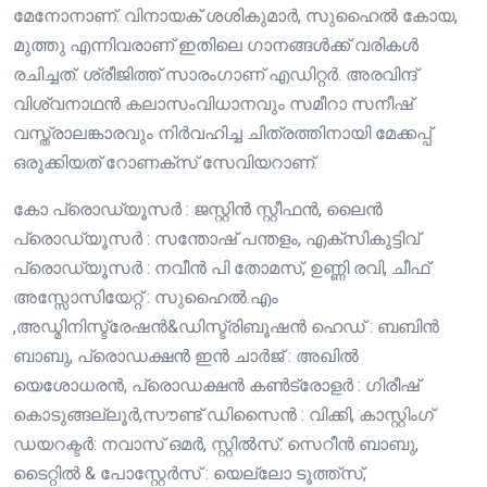
മേനോനാണ്. വിനായക് ശശികുമാർ, സുഹൈൽ കോയ,
മുത്തു എന്നിവരാണ് ഇതിലെ ഗാനങ്ങൾക്ക് വരികൾ
രചിച്ചത്. ശ്രീജിത്ത് സാരംഗാണ് എഡിറ്റർ. അരവിന്ദ്
വിശ്വനാഥൻ കലാസംവിധാനവും സമീറാ സനീഷ്
വസ്ത്രാലങ്കാരവും നിർവഹിച്ച ചിത്രത്തിനായി മേക്കപ്പ്
ഒരുക്കിയത് റോണക്സ് സേവിയറാണ്.
കോ പ്രൊഡ്യൂസർ : ജസ്റ്റിൻ സ്റ്റീഫൻ, ലൈൻ
പ്രൊഡ്യൂസർ : സന്തോഷ് പന്തളം, എക്സികുട്ടിവ്
പ്രൊഡ്യൂസർ : നവീൻ പി തോമസ്, ഉണ്ണി രവി, ചീഫ്
അസ്സോസിയേറ്റ് : സുഹൈൽ.എം
,അഡ്മിനിസ്ട്രേഷൻ&ഡിസ്ട്രിബൂഷൻ ഹെഡ് : ബബിൻ
ബാബു, പ്രൊഡക്ഷൻ ഇൻ ചാർജ് : അഖിൽ
യെശോധരൻ, പ്രൊഡക്ഷൻ കൺട്രോളർ : ഗിരീഷ്
കൊടുങ്ങല്ലൂർ,സൗണ്ട് ഡിസൈൻ : വിക്കി, കാസ്റ്റിംഗ്
ഡയറക്ടർ: നവാസ് ഒമർ, സ്റ്റിൽസ്: സെറീൻ ബാബു,
ടൈറ്റിൽ & പോസ്റ്റേർസ് : യെല്ലോ ടൂത്ത്സ്,