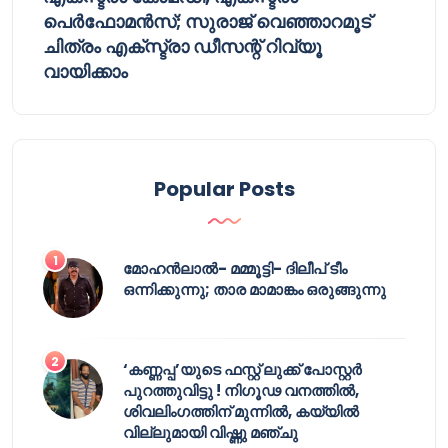
പെർഫോമൻസ്; സുരാജ് വെഞ്ഞാറമൂട്
ചിത്രം എക്സ്ട്രാ ഡീസന്റ് റിവ്യൂ
വായിക്കാം
Popular Posts
മോഹൻലാൽ- മമ്മൂട്ടി- ദിലീപ് ടീം
ഒന്നിക്കുന്നു; താര മാമാങ്കം ഒരുങ്ങുന്നു
‘കണ്ണപ്പ’യുടെ ഫസ്റ്റ് ലുക്ക് പോസ്റ്റർ
പുറത്തുവിട്ടു ! നിഗൂഢ വനത്തിൽ,
ശിവലിംഗത്തിന് മുന്നിൽ, കയ്യിൽ
വില്ലുമായി വിഷ്ണു മഞ്ചു