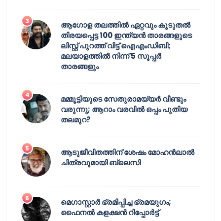
ആഗോള തലത്തിൽ ഏറ്റവും കൂടുതൽ
തിരയപ്പെട്ട 100 ഇന്ത്യൻ താരങ്ങളുടെ
ലിസ്റ്റ് പുറത്ത് വിട്ട് ഐഎംഡിബി;
മലയാളത്തിൽ നിന്ന് 5 സൂപ്പർ
താരങ്ങളും
മമ്മൂട്ടിയുടെ സേതുരാമയ്യർ വീണ്ടും
വരുന്നു; ആറാം വരവിൽ ഒപ്പം പുതിയ
തലമുറ?
ആടുജീവിതത്തിന് ശേഷം മോഹൻലാൽ
ചിത്രവുമായി ബ്ലെസി
മെഗാസ്റ്റാർ ഭ്രമിപ്പിച്ച ഭ്രമയുഗം;
ഫൈനൽ കളക്ഷൻ റിപ്പോർട്ട്