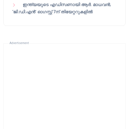
ഇന്ത്യയുടെ എഡിസണായി ആർ. മാധവൻ;
‘ജി.ഡി.എൻ’ ഓഗസ്റ്റ് 7ന് തിയേറ്ററുകളിൽ
Advertisement