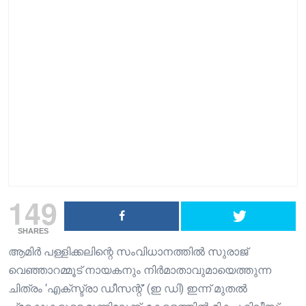
149
SHARES
ആമിർ പള്ളിക്കലിന്റെ സംവിധാനത്തിൽ സുരാജ്
വെഞ്ഞാറമ്മൂട് നായകനും നിർമാതാവുമായെത്തുന്ന
ചിത്രം ‘എക്സ്ട്രാ ഡീസന്റ്’ (ഇ ഡി) ഇന്ന് മുതൽ