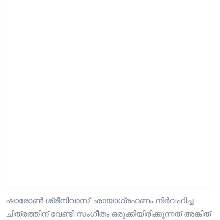
ഷാരോൺ ശ്രീനിവാസ് ഛായാഗ്രഹണം നിർവഹിച്ച
ചിത്രത്തിന് വേണ്ടി സംഗീതം ഒരുക്കിയിരിക്കുന്നത് അങ്കിത്