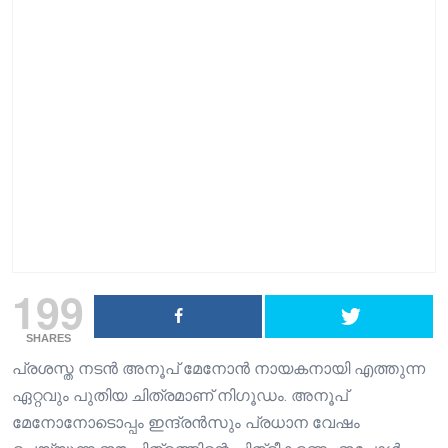
199
SHARES
പ്രശസ്ത നടൻ അനൂപ് മേനോൻ നായകനായി എത്തുന്ന
ഏറ്റവും പുതിയ ചിത്രമാണ് നിഗൂഡം. അനൂപ്
മേനോനോടൊപ്പം ഇന്ദ്രൻസും പ്രധാന വേഷം