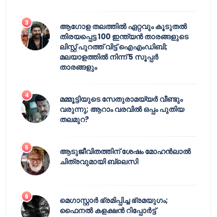
ആഗോള തലത്തിൽ ഏറ്റവും കൂടുതൽ
തിരയപ്പെട്ട 100 ഇന്ത്യൻ താരങ്ങളുടെ
ലിസ്റ്റ് പുറത്ത് വിട്ട് ഐഎംഡിബി;
മലയാളത്തിൽ നിന്ന് 5 സൂപ്പർ
താരങ്ങളും
മമ്മൂട്ടിയുടെ സേതുരാമയ്യർ വീണ്ടും
വരുന്നു; ആറാം വരവിൽ ഒപ്പം പുതിയ
തലമുറ?
ആടുജീവിതത്തിന് ശേഷം മോഹൻലാൽ
ചിത്രവുമായി ബ്ലെസി
മെഗാസ്റ്റാർ ഭ്രമിപ്പിച്ച ഭ്രമയുഗം;
ഫൈനൽ കളക്ഷൻ റിപ്പോർട്ട്