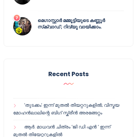
മെഗാസ്റ്റാർ മമ്മൂട്ടിയുടെ കണ്ണൂർ
സ്‌ക്വാഡ് ; റിവ്യൂ വായിക്കാം.
Recent Posts
‘തുടക്കം’ ഇന്ന് മുതൽ തിയറ്ററുകളിൽ; വിസ്മയ
മോഹൻലാലിന്റെ ബിഗ് സ്ക്രീൻ അരങ്ങേറ്റം
ആർ. മാധവൻ ചിത്രം ‘ജി ഡി എൻ ‘ ഇന്ന്
മുതൽ തിയേറ്ററുകളിൽ