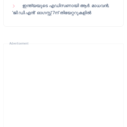
ഇന്ത്യയുടെ എഡിസണായി ആർ. മാധവൻ;
‘ജി.ഡി.എൻ’ ഓഗസ്റ്റ് 7ന് തിയേറ്ററുകളിൽ
Advertisement