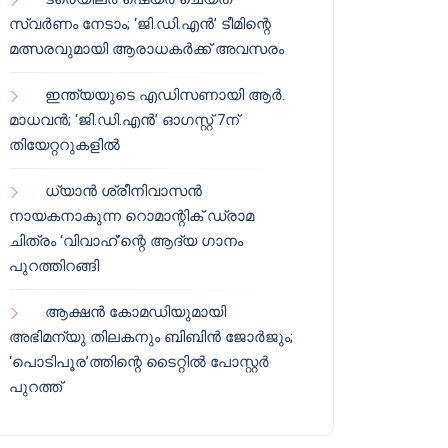
സ്വർണം നേടാം; ‘ജി.ഡി.എൻ’ ടീമിന്റെ
മത്സരവുമായി ആരാധകർക്ക് അവസരം
ഇന്ത്യയുടെ എഡിസണായി ആർ.
മാധവൻ; ‘ജി.ഡി.എൻ’ ഓഗസ്റ്റ് 7ന്
തിയേറ്ററുകളിൽ
ധ്യാൻ ശ്രീനിവാസൻ
നായകനാകുന്ന റൊമാന്റിക് ഡ്രാമ
ചിത്രം ‘വിവാഹ്’ന്റെ ആദ്യ ഗാനം
പുറത്തിറങ്ങി
ആക്ഷൻ കോമഡിയുമായി
അഭിമന്യു തിലകനും ബിബിൻ ജോർജും;
‘പൊടിപൂര’ത്തിന്റെ ടൈറ്റിൽ പോസ്റ്റർ
പുറത്ത്