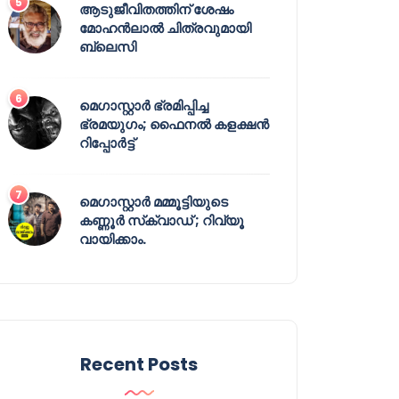
ആടുജീവിതത്തിന് ശേഷം
മോഹൻലാൽ ചിത്രവുമായി
ബ്ലെസി
മെഗാസ്റ്റാർ ഭ്രമിപ്പിച്ച
ഭ്രമയുഗം; ഫൈനൽ കളക്ഷൻ
റിപ്പോർട്ട്
മെഗാസ്റ്റാർ മമ്മൂട്ടിയുടെ
കണ്ണൂർ സ്‌ക്വാഡ് ; റിവ്യൂ
വായിക്കാം.
Recent Posts