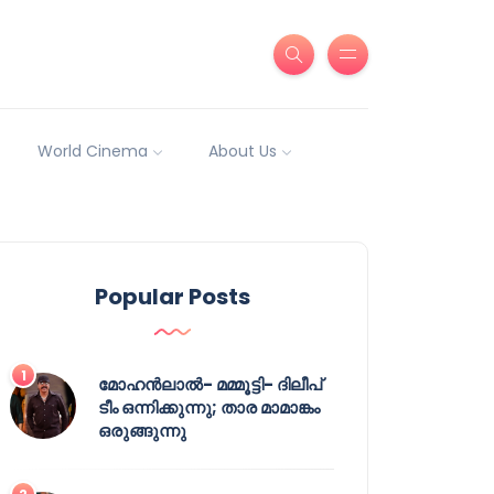
World Cinema
About Us
Popular Posts
മോഹൻലാൽ- മമ്മൂട്ടി- ദിലീപ്
ടീം ഒന്നിക്കുന്നു; താര മാമാങ്കം
ഒരുങ്ങുന്നു