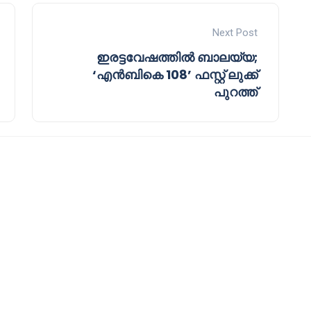
Next Post
ഇരട്ടവേഷത്തിൽ ബാലയ്യ;
‘എൻബികെ 108’ ഫസ്റ്റ് ലുക്ക്
പുറത്ത്