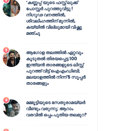
‘കണ്ണപ്പ’യുടെ ഫസ്റ്റ് ലുക്ക്
പോസ്റ്റർ പുറത്തുവിട്ടു !
നിഗൂഢ വനത്തിൽ,
ശിവലിംഗത്തിന് മുന്നിൽ,
കയ്യിൽ വില്ലുമായി വിഷ്ണു
മഞ്ചു
ആഗോള തലത്തിൽ ഏറ്റവും
കൂടുതൽ തിരയപ്പെട്ട 100
ഇന്ത്യൻ താരങ്ങളുടെ ലിസ്റ്റ്
പുറത്ത് വിട്ട് ഐഎംഡിബി;
മലയാളത്തിൽ നിന്ന് 5 സൂപ്പർ
താരങ്ങളും
മമ്മൂട്ടിയുടെ സേതുരാമയ്യർ
വീണ്ടും വരുന്നു; ആറാം
വരവിൽ ഒപ്പം പുതിയ തലമുറ?