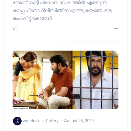
ബോല്‍ഗാട്ടി പ്രധാന വേഷത്തില്‍ എത്തുന്ന
കാപ്പുചീനോ റിലീസിങ്ങിന് എത്തുകയാണ്. ഒരു
കംപ്ലീറ്റ് കോമഡി…
webdesk
Gallery
August 24, 2017