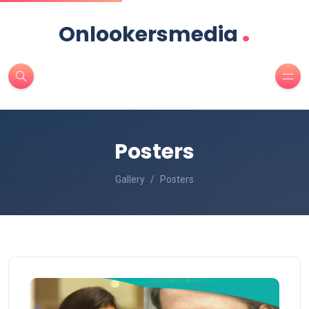
.
Onlookersmedia
Posters
Gallery
Posters