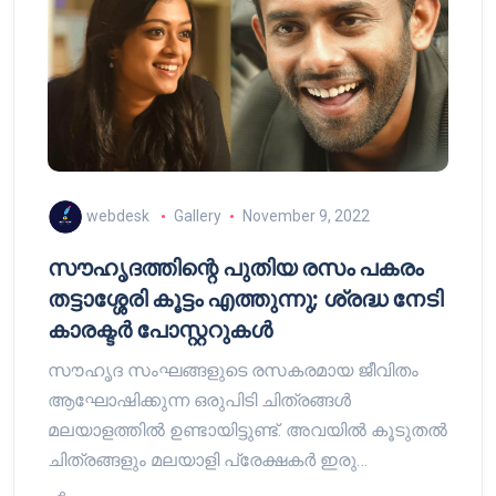
webdesk
Gallery
November 9, 2022
സൗഹൃദത്തിന്റെ പുതിയ രസം പകരം
തട്ടാശ്ശേരി കൂട്ടം എത്തുന്നു; ശ്രദ്ധ നേടി
കാരക്ടർ പോസ്റ്ററുകൾ
സൗഹൃദ സംഘങ്ങളുടെ രസകരമായ ജീവിതം
ആഘോഷിക്കുന്ന ഒരുപിടി ചിത്രങ്ങൾ
മലയാളത്തിൽ ഉണ്ടായിട്ടുണ്ട്. അവയിൽ കൂടുതൽ
ചിത്രങ്ങളും മലയാളി പ്രേക്ഷകർ ഇരു…