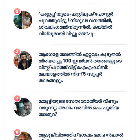
‘കണ്ണപ്പ’യുടെ ഫസ്റ്റ് ലുക്ക് പോസ്റ്റർ
പുറത്തുവിട്ടു ! നിഗൂഢ വനത്തിൽ,
ശിവലിംഗത്തിന് മുന്നിൽ, കയ്യിൽ
വില്ലുമായി വിഷ്ണു മഞ്ചു
ആഗോള തലത്തിൽ ഏറ്റവും കൂടുതൽ
തിരയപ്പെട്ട 100 ഇന്ത്യൻ താരങ്ങളുടെ
ലിസ്റ്റ് പുറത്ത് വിട്ട് ഐഎംഡിബി;
മലയാളത്തിൽ നിന്ന് 5 സൂപ്പർ
താരങ്ങളും
മമ്മൂട്ടിയുടെ സേതുരാമയ്യർ വീണ്ടും
വരുന്നു; ആറാം വരവിൽ ഒപ്പം പുതിയ
തലമുറ?
ആടുജീവിതത്തിന് ശേഷം മോഹൻലാൽ