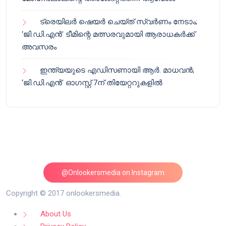
ട്രെയിലർ ഷെയർ ചെയ്‌ത് സ്വർണം നേടാം;
‘ജി.ഡി.എൻ’ ടീമിന്റെ മത്സരവുമായി ആരാധകർക്ക്
അവസരം
ഇന്ത്യയുടെ എഡിസണായി ആർ. മാധവൻ;
‘ജി.ഡി.എൻ’ ഓഗസ്റ്റ് 7ന് തിയേറ്ററുകളിൽ
@Onlookersmedia on Instagram
Follow on Instagram
Copyright © 2017 onlookersmedia.
About Us