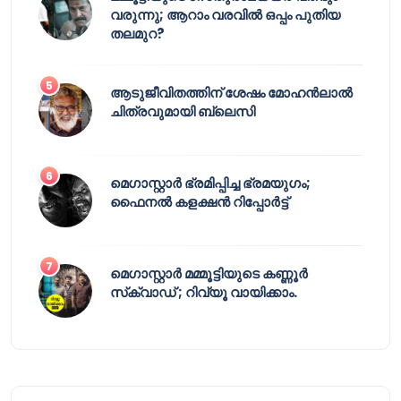
വരുന്നു; ആറാം വരവിൽ ഒപ്പം പുതിയ
തലമുറ?
ആടുജീവിതത്തിന് ശേഷം മോഹൻലാൽ
ചിത്രവുമായി ബ്ലെസി
മെഗാസ്റ്റാർ ഭ്രമിപ്പിച്ച ഭ്രമയുഗം;
ഫൈനൽ കളക്ഷൻ റിപ്പോർട്ട്
മെഗാസ്റ്റാർ മമ്മൂട്ടിയുടെ കണ്ണൂർ
സ്‌ക്വാഡ് ; റിവ്യൂ വായിക്കാം.