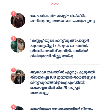
മോഹൻലാൽ- മമ്മൂട്ടി- ദിലീപ് ടീം
ഒന്നിക്കുന്നു; താര മാമാങ്കം ഒരുങ്ങുന്നു
‘കണ്ണപ്പ’യുടെ ഫസ്റ്റ് ലുക്ക് പോസ്റ്റർ
പുറത്തുവിട്ടു ! നിഗൂഢ വനത്തിൽ,
ശിവലിംഗത്തിന് മുന്നിൽ, കയ്യിൽ
വില്ലുമായി വിഷ്ണു മഞ്ചു
ആഗോള തലത്തിൽ ഏറ്റവും കൂടുതൽ
തിരയപ്പെട്ട 100 ഇന്ത്യൻ താരങ്ങളുടെ
ലിസ്റ്റ് പുറത്ത് വിട്ട് ഐഎംഡിബി;
മലയാളത്തിൽ നിന്ന് 5 സൂപ്പർ
താരങ്ങളും
മമ്മൂട്ടിയുടെ സേതുരാമയ്യർ വീണ്ടും