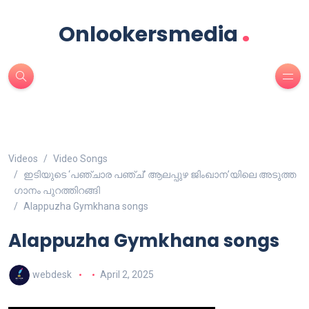
.
Onlookersmedia
Videos
Video Songs
ഇടിയുടെ ‘പഞ്ചാര പഞ്ച്’ ആലപ്പുഴ ജിംഖാന’യിലെ അടുത്ത
ഗാനം പുറത്തിറങ്ങി
Alappuzha Gymkhana songs
Alappuzha Gymkhana songs
webdesk
April 2, 2025