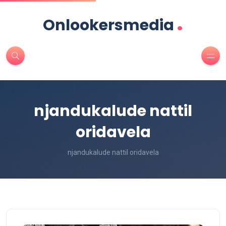
.
Onlookersmedia
njandukalude nattil
oridavela
njandukalude nattil oridavela