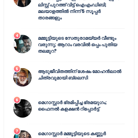
ലിസ്റ്റ് പുറത്ത് വിട്ട് ഐഎംഡിബി;
മലയാളത്തിൽ നിന്ന് 5 സൂപ്പർ
താരങ്ങളും
മമ്മൂട്ടിയുടെ സേതുരാമയ്യർ വീണ്ടും
വരുന്നു; ആറാം വരവിൽ ഒപ്പം പുതിയ
തലമുറ?
ആടുജീവിതത്തിന് ശേഷം മോഹൻലാൽ
ചിത്രവുമായി ബ്ലെസി
മെഗാസ്റ്റാർ ഭ്രമിപ്പിച്ച ഭ്രമയുഗം;
ഫൈനൽ കളക്ഷൻ റിപ്പോർട്ട്
മെഗാസ്റ്റാർ മമ്മൂട്ടിയുടെ കണ്ണൂർ