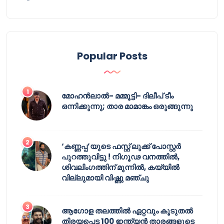
Popular Posts
മോഹൻലാൽ- മമ്മൂട്ടി- ദിലീപ് ടീം
ഒന്നിക്കുന്നു; താര മാമാങ്കം ഒരുങ്ങുന്നു
‘കണ്ണപ്പ’യുടെ ഫസ്റ്റ് ലുക്ക് പോസ്റ്റർ
പുറത്തുവിട്ടു ! നിഗൂഢ വനത്തിൽ,
ശിവലിംഗത്തിന് മുന്നിൽ, കയ്യിൽ
വില്ലുമായി വിഷ്ണു മഞ്ചു
ആഗോള തലത്തിൽ ഏറ്റവും കൂടുതൽ
തിരയപ്പെട്ട 100 ഇന്ത്യൻ താരങ്ങളുടെ