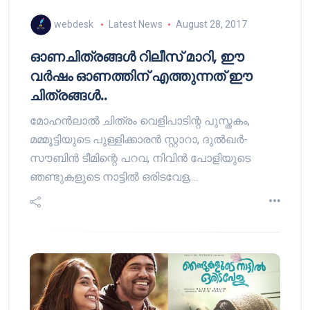
webdesk
Latest News
August 28, 2017
ഓണചിത്രങ്ങൾ റിലീസ് മാറി, ഈ
വർഷം ഓണത്തിന് എത്തുന്നത് ഈ
ചിത്രങ്ങൾ..
മോഹൻലാൽ ചിത്രം വെളിപാടിന്റ പുസ്തകം,
മമ്മൂട്ടിയുടെ പുള്ളിക്കാരൻ സ്റ്റാറാ, ദുൽഖർ-
സൗബിൻ ടീമിന്റെ പറവ, നിവിൻ പോളിയുടെ
ഞണ്ടുകളുടെ നാട്ടിൽ ഒരിടവേള,…