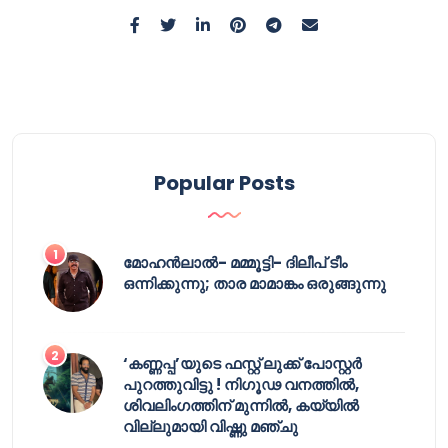
Popular Posts
മോഹൻലാൽ- മമ്മൂട്ടി- ദിലീപ് ടീം
ഒന്നിക്കുന്നു; താര മാമാങ്കം ഒരുങ്ങുന്നു
‘കണ്ണപ്പ’യുടെ ഫസ്റ്റ് ലുക്ക് പോസ്റ്റർ
പുറത്തുവിട്ടു ! നിഗൂഢ വനത്തിൽ,
ശിവലിംഗത്തിന് മുന്നിൽ, കയ്യിൽ
വില്ലുമായി വിഷ്ണു മഞ്ചു