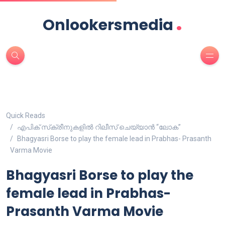
.
Onlookersmedia
Quick Reads
എപിക് സ്‌ക്രീനുകളിൽ റിലീസ് ചെയ്യാൻ “ലോക”
Bhagyasri Borse to play the female lead in Prabhas- Prasanth
Varma Movie
Bhagyasri Borse to play the
female lead in Prabhas-
Prasanth Varma Movie