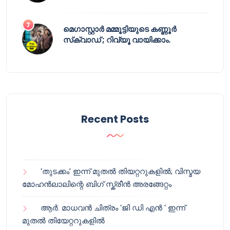
മെഗാസ്റ്റാർ മമ്മൂട്ടിയുടെ കണ്ണൂർ
സ്‌ക്വാഡ് ; റിവ്യൂ വായിക്കാം.
Recent Posts
‘തുടക്കം’ ഇന്ന് മുതൽ തിയറ്ററുകളിൽ; വിസ്മയ
മോഹൻലാലിന്റെ ബിഗ് സ്ക്രീൻ അരങ്ങേറ്റം
ആർ. മാധവൻ ചിത്രം ‘ജി ഡി എൻ ‘ ഇന്ന്
മുതൽ തിയേറ്ററുകളിൽ