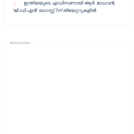
ഇന്ത്യയുടെ എഡിസണായി ആർ. മാധവൻ;
‘ജി.ഡി.എൻ’ ഓഗസ്റ്റ് 7ന് തിയേറ്ററുകളിൽ
Advertisement