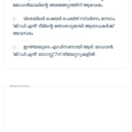
മോഹൻലാലിന്റെ അരങ്ങേറ്റത്തിന് ആവേശം
ട്രെയിലർ ഷെയർ ചെയ്‌ത് സ്വർണം നേടാം;
‘ജി.ഡി.എൻ’ ടീമിന്റെ മത്സരവുമായി ആരാധകർക്ക്
അവസരം
ഇന്ത്യയുടെ എഡിസണായി ആർ. മാധവൻ;
‘ജി.ഡി.എൻ’ ഓഗസ്റ്റ് 7ന് തിയേറ്ററുകളിൽ
Advertisement