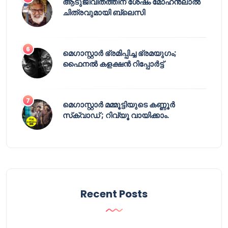
ആടുജീവിതത്തിന് ശേഷം മോഹൻലാൽ
ചിത്രവുമായി ബ്ലെസി
മെഗാസ്റ്റാർ ഭ്രമിപ്പിച്ച ഭ്രമയുഗം;
ഫൈനൽ കളക്ഷൻ റിപ്പോർട്ട്
മെഗാസ്റ്റാർ മമ്മൂട്ടിയുടെ കണ്ണൂർ
സ്‌ക്വാഡ് ; റിവ്യൂ വായിക്കാം.
Recent Posts