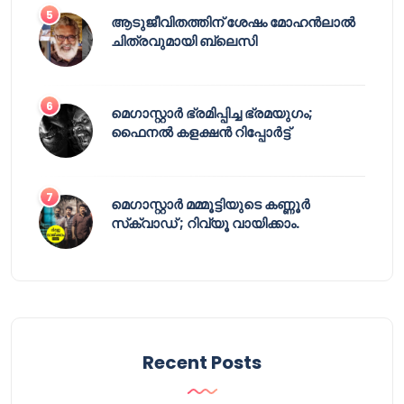
ആടുജീവിതത്തിന് ശേഷം മോഹൻലാൽ
ചിത്രവുമായി ബ്ലെസി
മെഗാസ്റ്റാർ ഭ്രമിപ്പിച്ച ഭ്രമയുഗം;
ഫൈനൽ കളക്ഷൻ റിപ്പോർട്ട്
മെഗാസ്റ്റാർ മമ്മൂട്ടിയുടെ കണ്ണൂർ
സ്‌ക്വാഡ് ; റിവ്യൂ വായിക്കാം.
Recent Posts