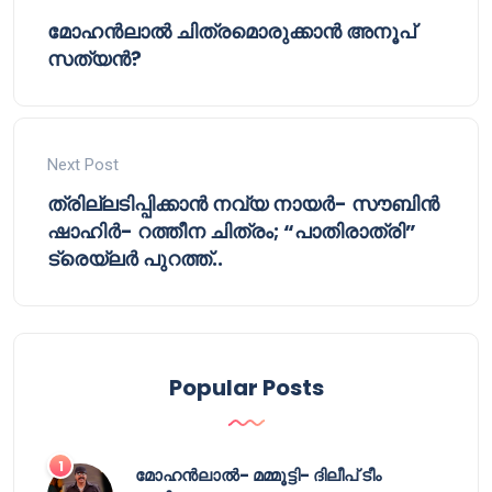
മോഹൻലാൽ ചിത്രമൊരുക്കാൻ അനൂപ്
സത്യൻ?
Next Post
ത്രില്ലടിപ്പിക്കാൻ നവ്യ നായർ- സൗബിൻ
ഷാഹിർ- റത്തീന ചിത്രം; “പാതിരാത്രി”
ട്രെയ്‌ലർ പുറത്ത്..
Popular Posts
മോഹൻലാൽ- മമ്മൂട്ടി- ദിലീപ് ടീം