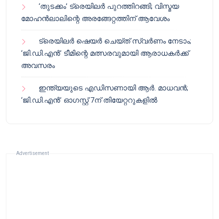
‘തുടക്കം’ ട്രെയിലർ പുറത്തിറങ്ങി; വിസ്മയ
മോഹൻലാലിന്റെ അരങ്ങേറ്റത്തിന് ആവേശം
ട്രെയിലർ ഷെയർ ചെയ്‌ത് സ്വർണം നേടാം;
‘ജി.ഡി.എൻ’ ടീമിന്റെ മത്സരവുമായി ആരാധകർക്ക്
അവസരം
ഇന്ത്യയുടെ എഡിസണായി ആർ. മാധവൻ;
‘ജി.ഡി.എൻ’ ഓഗസ്റ്റ് 7ന് തിയേറ്ററുകളിൽ
Advertisement