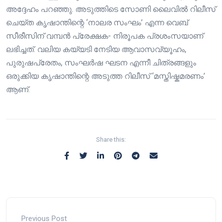
അദ്ദേഹം പറഞ്ഞു. അടുത്തിടെ സോണി ലൈവിൽ റിലീസ്
ചെയ്ത കൃഷാന്തിന്റെ ‘നാലര സംഘം’ എന്ന വെബ്
സീരീസിന് വമ്പൻ പ്രേക്ഷക- നിരൂപക പ്രശംസയാണ്
ലഭിച്ചത്. വലിയ കയ്യടി നേടിയ ആവാസവ്യൂഹം,
പുരുഷപ്രേതം, സംഘർഷ ഘടന എന്നീ ചിത്രങ്ങളും
ഒരുക്കിയ കൃഷാന്തിന്റെ അടുത്ത റിലീസ് ‘മസ്തിഷ്കമരണം’
ആണ്.
Share this:
Previous Post