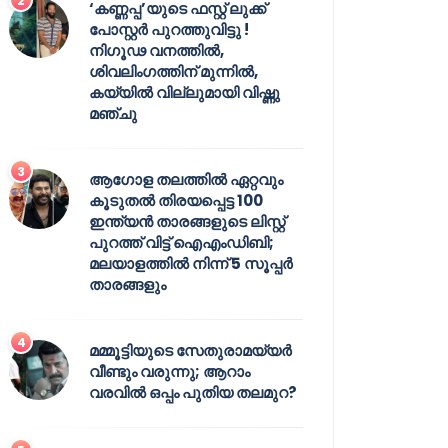
‘കണ്ണപ്പ’യുടെ ഫസ്റ്റ് ലുക്ക്
പോസ്റ്റർ പുറത്തുവിട്ടു !
നിഗൂഢ വനത്തിൽ,
ശിവലിംഗത്തിന് മുന്നിൽ,
കയ്യിൽ വില്ലുമായി വിഷ്ണു
മഞ്ചു
ആഗോള തലത്തിൽ ഏറ്റവും
കൂടുതൽ തിരയപ്പെട്ട 100
ഇന്ത്യൻ താരങ്ങളുടെ ലിസ്റ്റ്
പുറത്ത് വിട്ട് ഐഎംഡിബി;
മലയാളത്തിൽ നിന്ന് 5 സൂപ്പർ
താരങ്ങളും
മമ്മൂട്ടിയുടെ സേതുരാമയ്യർ
വീണ്ടും വരുന്നു; ആറാം
വരവിൽ ഒപ്പം പുതിയ തലമുറ?