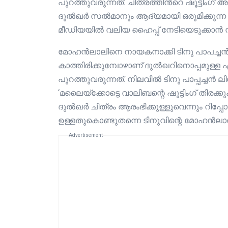
പുറത്തുവരുന്നത്. ചിത്രത്തിൻറെ ഷൂട്ടിംഗ് 
ദുൽഖർ സൽമാനും ആദ്യമായി ഒരുമിക്കുന്
മീഡിയയിൽ വലിയ ഹൈപ്പ് നേടിയെടുക്കാൻ സാധിച
മോഹൻലാലിനെ നായകനാക്കി ടിനു പാപച്ചൻ പ്
കാത്തിരിക്കുമ്പോഴാണ് ദുൽഖറിനൊപ്പമുള്ള
പുറത്തുവരുന്നത്. നിലവിൽ ടിനു പാപ്പച്ച
‘മലൈയ്ക്കോട്ടെ വാലിബന്റെ ഷൂട്ടിംഗ് തിര
ദുൽഖർ ചിത്രം ആരംഭിക്കുള്ളുവെന്നും റിപ്പോ
ഉള്ളതുകൊണ്ടുതന്നെ ടിനുവിന്റെ മോഹൻലാ
Advertisement