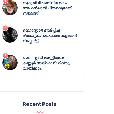
ആടുജീവിതത്തിന് ശേഷം
മോഹൻലാൽ ചിത്രവുമായി
ബ്ലെസി
മെഗാസ്റ്റാർ ഭ്രമിപ്പിച്ച
ഭ്രമയുഗം; ഫൈനൽ കളക്ഷൻ
റിപ്പോർട്ട്
മെഗാസ്റ്റാർ മമ്മൂട്ടിയുടെ
കണ്ണൂർ സ്‌ക്വാഡ് ; റിവ്യൂ
വായിക്കാം.
Recent Posts