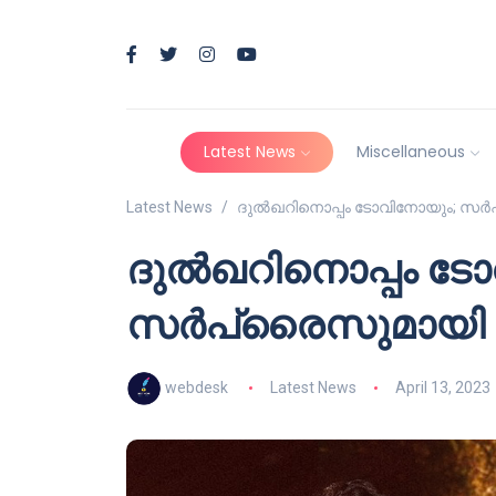
Latest News
Miscellaneous
Latest News
ദുൽഖറിനൊപ്പം ടോവിനോയും; സർപ്ര
ദുൽഖറിനൊപ്പം ട
സർപ്രൈസുമായി ടിന
webdesk
Latest News
April 13, 2023