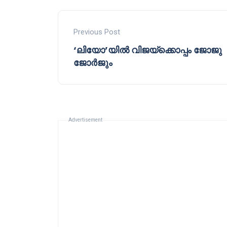
Previous Post
‘ലിയോ’യിൽ വിജയ്ക്കൊപ്പം ജോജു
ജോർജും
Advertisement