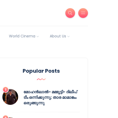
World Cinema
About Us
Popular Posts
മോഹൻലാൽ- മമ്മൂട്ടി- ദിലീപ്
ടീം ഒന്നിക്കുന്നു; താര മാമാങ്കം
ഒരുങ്ങുന്നു