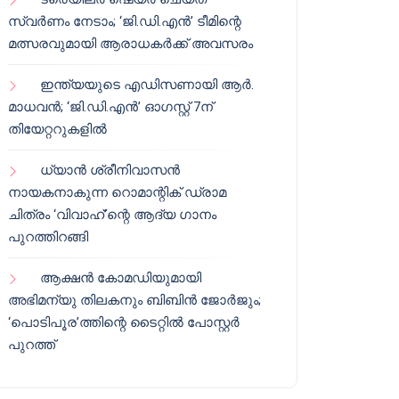
സ്വർണം നേടാം; ‘ജി.ഡി.എൻ’ ടീമിന്റെ
മത്സരവുമായി ആരാധകർക്ക് അവസരം
ഇന്ത്യയുടെ എഡിസണായി ആർ.
മാധവൻ; ‘ജി.ഡി.എൻ’ ഓഗസ്റ്റ് 7ന്
തിയേറ്ററുകളിൽ
ധ്യാൻ ശ്രീനിവാസൻ
നായകനാകുന്ന റൊമാന്റിക് ഡ്രാമ
ചിത്രം ‘വിവാഹ്’ന്റെ ആദ്യ ഗാനം
പുറത്തിറങ്ങി
ആക്ഷൻ കോമഡിയുമായി
അഭിമന്യു തിലകനും ബിബിൻ ജോർജും;
‘പൊടിപൂര’ത്തിന്റെ ടൈറ്റിൽ പോസ്റ്റർ
പുറത്ത്