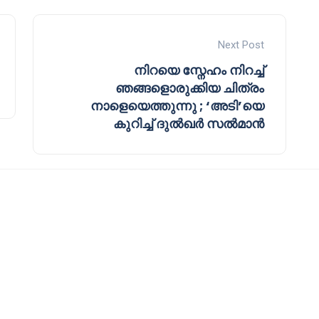
Next Post
നിറയെ സ്നേഹം നിറച്ച്
ഞങ്ങളൊരുക്കിയ ചിത്രം
നാളെയെത്തുന്നു ; ‘അടി’യെ
കുറിച്ച് ദുൽഖർ സൽമാൻ