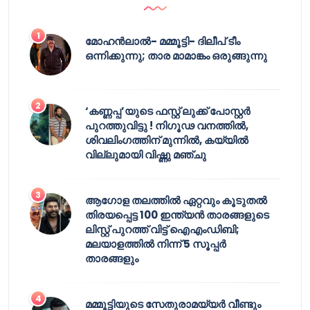
മോഹൻലാൽ- മമ്മൂട്ടി- ദിലീപ് ടീം
ഒന്നിക്കുന്നു; താര മാമാങ്കം ഒരുങ്ങുന്നു
‘കണ്ണപ്പ’യുടെ ഫസ്റ്റ് ലുക്ക് പോസ്റ്റർ
പുറത്തുവിട്ടു ! നിഗൂഢ വനത്തിൽ,
ശിവലിംഗത്തിന് മുന്നിൽ, കയ്യിൽ
വില്ലുമായി വിഷ്ണു മഞ്ചു
ആഗോള തലത്തിൽ ഏറ്റവും കൂടുതൽ
തിരയപ്പെട്ട 100 ഇന്ത്യൻ താരങ്ങളുടെ
ലിസ്റ്റ് പുറത്ത് വിട്ട് ഐഎംഡിബി;
മലയാളത്തിൽ നിന്ന് 5 സൂപ്പർ
താരങ്ങളും
മമ്മൂട്ടിയുടെ സേതുരാമയ്യർ വീണ്ടും