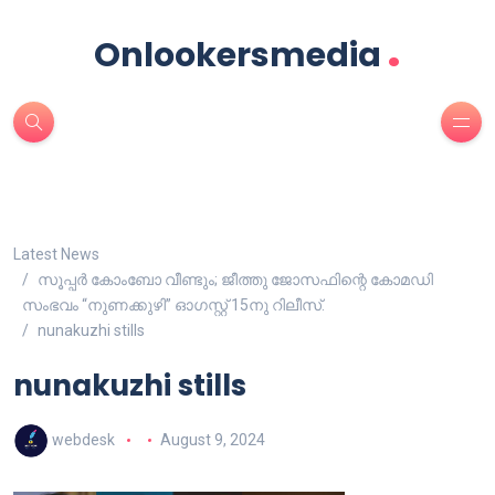
.
Onlookersmedia
Latest News
സൂപ്പർ കോംബോ വീണ്ടും; ജീത്തു ജോസഫിന്റെ കോമഡി
സംഭവം “നുണക്കുഴി” ഓഗസ്റ്റ് 15നു റിലീസ്.
nunakuzhi stills
nunakuzhi stills
webdesk
August 9, 2024