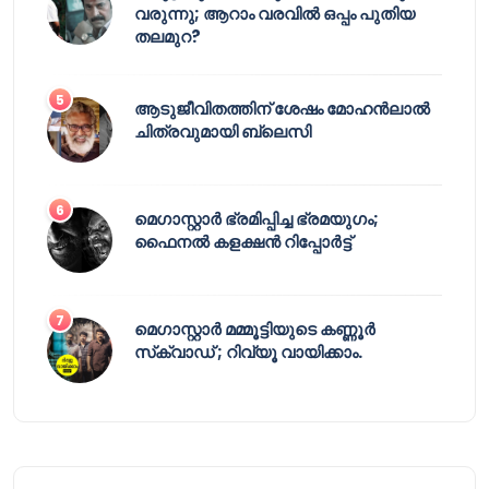
വരുന്നു; ആറാം വരവിൽ ഒപ്പം പുതിയ
തലമുറ?
ആടുജീവിതത്തിന് ശേഷം മോഹൻലാൽ
ചിത്രവുമായി ബ്ലെസി
മെഗാസ്റ്റാർ ഭ്രമിപ്പിച്ച ഭ്രമയുഗം;
ഫൈനൽ കളക്ഷൻ റിപ്പോർട്ട്
മെഗാസ്റ്റാർ മമ്മൂട്ടിയുടെ കണ്ണൂർ
സ്‌ക്വാഡ് ; റിവ്യൂ വായിക്കാം.