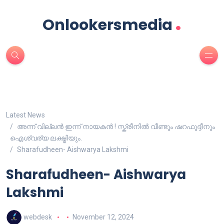
.
Onlookersmedia
Latest News
അന്ന് വില്ലൻ ഇന്ന് നായകൻ ! സ്ക്രീനിൽ വീണ്ടും ഷറഫുദ്ദീനും
ഐശ്വര്യ ലക്ഷ്മിയും.
Sharafudheen- Aishwarya Lakshmi
Sharafudheen- Aishwarya
Lakshmi
webdesk
November 12, 2024