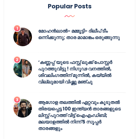
Popular Posts
മോഹൻലാൽ- മമ്മൂട്ടി- ദിലീപ് ടീം
ഒന്നിക്കുന്നു; താര മാമാങ്കം ഒരുങ്ങുന്നു
‘കണ്ണപ്പ’യുടെ ഫസ്റ്റ് ലുക്ക് പോസ്റ്റർ
പുറത്തുവിട്ടു ! നിഗൂഢ വനത്തിൽ,
ശിവലിംഗത്തിന് മുന്നിൽ, കയ്യിൽ
വില്ലുമായി വിഷ്ണു മഞ്ചു
ആഗോള തലത്തിൽ ഏറ്റവും കൂടുതൽ
തിരയപ്പെട്ട 100 ഇന്ത്യൻ താരങ്ങളുടെ
ലിസ്റ്റ് പുറത്ത് വിട്ട് ഐഎംഡിബി;
മലയാളത്തിൽ നിന്ന് 5 സൂപ്പർ
താരങ്ങളും