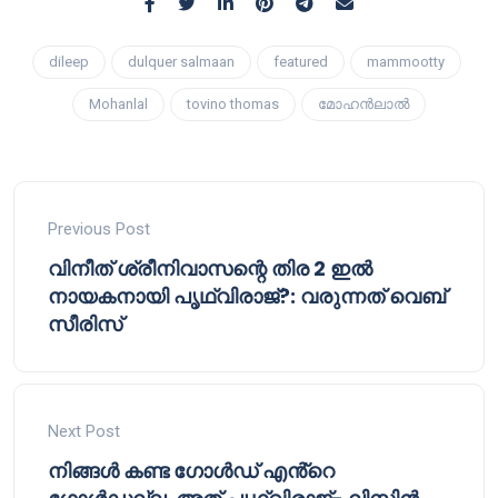
dileep
dulquer salmaan
featured
mammootty
Mohanlal
tovino thomas
മോഹന്‍ലാല്‍
Previous Post
വിനീത് ശ്രീനിവാസന്റെ തിര 2 ഇൽ
നായകനായി പൃഥ്വിരാജ്?: വരുന്നത് വെബ്
സീരിസ്
Next Post
നിങ്ങൾ കണ്ട ഗോൾഡ് എൻ്റെ