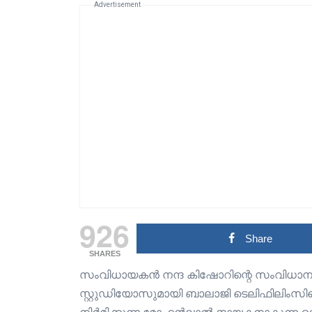
Advertisement
926
Share
SHARES
സംവിധായകൻ നന്ദ കിഷോറിന്റെ സംവിധാന
സ്റ്റുഡിയോസുമായി ബാലാജി ടെലിഫിലിംസ