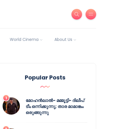
World Cinema
About Us
Popular Posts
മോഹൻലാൽ- മമ്മൂട്ടി- ദിലീപ്
ടീം ഒന്നിക്കുന്നു; താര മാമാങ്കം
ഒരുങ്ങുന്നു