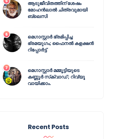
ആടുജീവിതത്തിന് ശേഷം
മോഹൻലാൽ ചിത്രവുമായി
ബ്ലെസി
മെഗാസ്റ്റാർ ഭ്രമിപ്പിച്ച
ഭ്രമയുഗം; ഫൈനൽ കളക്ഷൻ
റിപ്പോർട്ട്
മെഗാസ്റ്റാർ മമ്മൂട്ടിയുടെ
കണ്ണൂർ സ്‌ക്വാഡ് ; റിവ്യൂ
വായിക്കാം.
Recent Posts