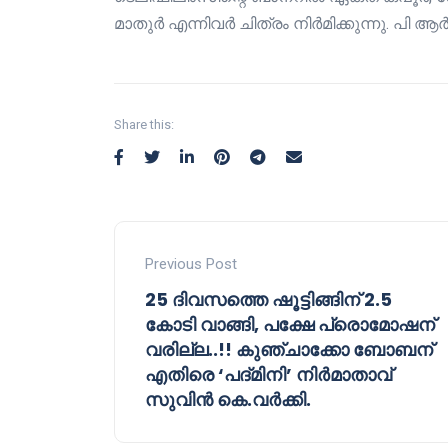
മാതുർ എന്നിവർ ചിത്രം നിർമിക്കുന്നു. പി ആ
Share this:
Previous Post
25 ദിവസത്തെ ഷൂട്ടിങ്ങിന് 2.5
കോടി വാങ്ങി, പക്ഷേ പ്രൊമോഷന്
വരില്ല..!! കുഞ്ചാക്കോ ബോബന്
എതിരെ ‘പദ്മിനി’ നിർമാതാവ്
സുവിൻ കെ.വർക്കി.