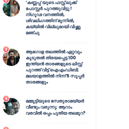
‘കണ്ണപ്പ’യുടെ ഫസ്റ്റ് ലുക്ക്
പോസ്റ്റർ പുറത്തുവിട്ടു !
നിഗൂഢ വനത്തിൽ,
ശിവലിംഗത്തിന് മുന്നിൽ,
കയ്യിൽ വില്ലുമായി വിഷ്ണു
മഞ്ചു
ആഗോള തലത്തിൽ ഏറ്റവും
കൂടുതൽ തിരയപ്പെട്ട 100
ഇന്ത്യൻ താരങ്ങളുടെ ലിസ്റ്റ്
പുറത്ത് വിട്ട് ഐഎംഡിബി;
മലയാളത്തിൽ നിന്ന് 5 സൂപ്പർ
താരങ്ങളും
മമ്മൂട്ടിയുടെ സേതുരാമയ്യർ
വീണ്ടും വരുന്നു; ആറാം
വരവിൽ ഒപ്പം പുതിയ തലമുറ?