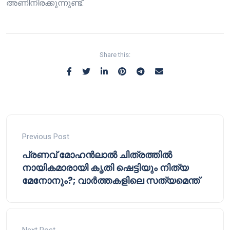
അണിനിരക്കുന്നുണ്ട്.
Share this:
Previous Post
പ്രണവ് മോഹൻലാൽ ചിത്രത്തിൽ
നായികമാരായി കൃതി ഷെട്ടിയും നിത്യ
മേനോനും?; വാർത്തകളിലെ സത്യമെന്ത്