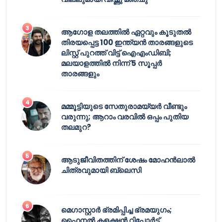
ആഗോള തലത്തിൽ ഏറ്റവും കൂടുതൽ
തിരയപ്പെട്ട 100 ഇന്ത്യൻ താരങ്ങളുടെ
ലിസ്റ്റ് പുറത്ത് വിട്ട് ഐഎംഡിബി;
മലയാളത്തിൽ നിന്ന് 5 സൂപ്പർ
താരങ്ങളും
മമ്മൂട്ടിയുടെ സേതുരാമയ്യർ വീണ്ടും
വരുന്നു; ആറാം വരവിൽ ഒപ്പം പുതിയ
തലമുറ?
ആടുജീവിതത്തിന് ശേഷം മോഹൻലാൽ
ചിത്രവുമായി ബ്ലെസി
മെഗാസ്റ്റാർ ഭ്രമിപ്പിച്ച ഭ്രമയുഗം;
ഫൈനൽ കളക്ഷൻ റിപ്പോർട്ട്