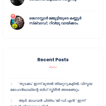
മെഗാസ്റ്റാർ മമ്മൂട്ടിയുടെ കണ്ണൂർ
സ്‌ക്വാഡ് ; റിവ്യൂ വായിക്കാം.
Recent Posts
‘തുടക്കം’ ഇന്ന് മുതൽ തിയറ്ററുകളിൽ; വിസ്മയ
മോഹൻലാലിന്റെ ബിഗ് സ്ക്രീൻ അരങ്ങേറ്റം
ആർ. മാധവൻ ചിത്രം ‘ജി ഡി എൻ ‘ ഇന്ന്