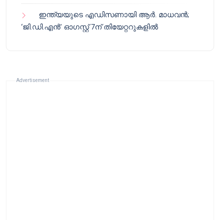
ഇന്ത്യയുടെ എഡിസണായി ആർ. മാധവൻ;
‘ജി.ഡി.എൻ’ ഓഗസ്റ്റ് 7ന് തിയേറ്ററുകളിൽ
Advertisement