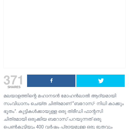
371
SHARES
മലയാളത്തിന്റെ മഹാനടൻ മോഹൻലാൽ ആദ്യമായി
സംവിധാനം ചെയ്ത ചിത്രമാണ് “ബറോസ്- നിധി കാക്കും
ഭൂതം”. കുട്ടികൾക്കായുള്ള ഒരു ത്രീഡി ഫാന്റസി
ചിത്രമായി ഒരുക്കിയ ബറോസ് പറയുന്നത് ഒരു
പെൺകുട്ടിയും 400 വർഷം പ്രായമുള്ള ഒരു ഭൂതവും