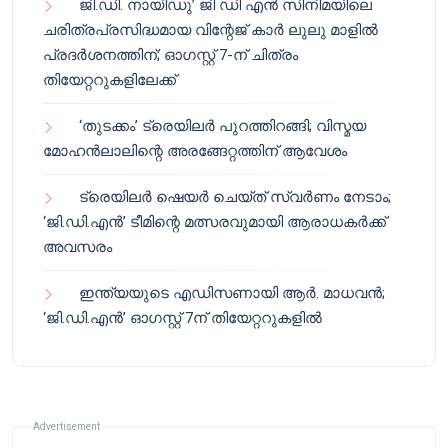
ജി.ഡി. നായിഡു’ ജി ഡി എൻ സിനിമയിലെ
ചരിത്രപ്രസിദ്ധമായ വിന്റേജ് കാർ ലുലു മാളിൽ
പ്രദർശനത്തിന്; ഓഗസ്റ്റ് 7-ന് ചിത്രം
തിയേറ്ററുകളിലേക്ക്
‘തുടക്കം’ ട്രെയിലർ പുറത്തിറങ്ങി; വിസ്മയ
മോഹൻലാലിന്റെ അരങ്ങേറ്റത്തിന് ആവേശം
ട്രെയിലർ ഷെയർ ചെയ്‌ത് സ്വർണം നേടാം;
‘ജി.ഡി.എൻ’ ടീമിന്റെ മത്സരവുമായി ആരാധകർക്ക്
അവസരം
ഇന്ത്യയുടെ എഡിസണായി ആർ. മാധവൻ;
‘ജി.ഡി.എൻ’ ഓഗസ്റ്റ് 7ന് തിയേറ്ററുകളിൽ
Advertisement