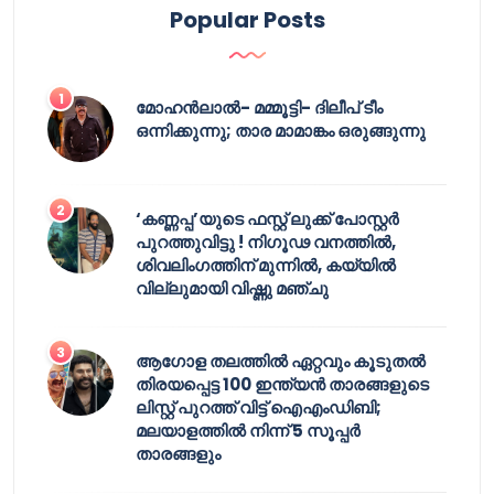
Popular Posts
മോഹൻലാൽ- മമ്മൂട്ടി- ദിലീപ് ടീം
ഒന്നിക്കുന്നു; താര മാമാങ്കം ഒരുങ്ങുന്നു
‘കണ്ണപ്പ’യുടെ ഫസ്റ്റ് ലുക്ക് പോസ്റ്റർ
പുറത്തുവിട്ടു ! നിഗൂഢ വനത്തിൽ,
ശിവലിംഗത്തിന് മുന്നിൽ, കയ്യിൽ
വില്ലുമായി വിഷ്ണു മഞ്ചു
ആഗോള തലത്തിൽ ഏറ്റവും കൂടുതൽ
തിരയപ്പെട്ട 100 ഇന്ത്യൻ താരങ്ങളുടെ
ലിസ്റ്റ് പുറത്ത് വിട്ട് ഐഎംഡിബി;
മലയാളത്തിൽ നിന്ന് 5 സൂപ്പർ
താരങ്ങളും