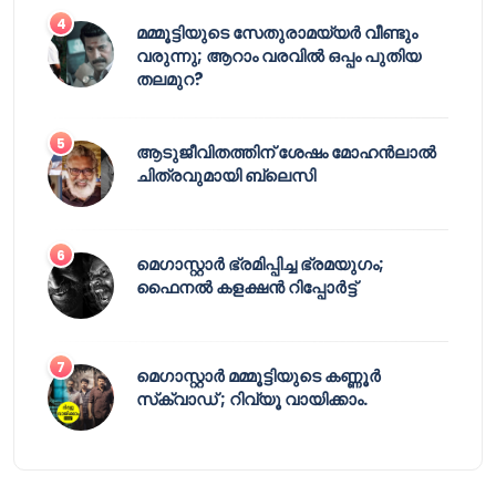
മമ്മൂട്ടിയുടെ സേതുരാമയ്യർ വീണ്ടും
വരുന്നു; ആറാം വരവിൽ ഒപ്പം പുതിയ
തലമുറ?
ആടുജീവിതത്തിന് ശേഷം മോഹൻലാൽ
ചിത്രവുമായി ബ്ലെസി
മെഗാസ്റ്റാർ ഭ്രമിപ്പിച്ച ഭ്രമയുഗം;
ഫൈനൽ കളക്ഷൻ റിപ്പോർട്ട്
മെഗാസ്റ്റാർ മമ്മൂട്ടിയുടെ കണ്ണൂർ
സ്‌ക്വാഡ് ; റിവ്യൂ വായിക്കാം.