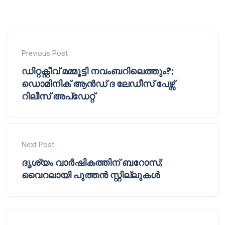
Previous Post
ഡിറ്റക്റ്റീവ് മമ്മൂട്ടി നവംബറിലെത്തും?;
ഡൊമിനിക് ആൻഡ് ദ ലേഡീസ് പേഴ്സ്
റിലീസ് അപ്‌ഡേറ്റ്
Next Post
ദൃശ്യം വാർഷികത്തിന് ബറോസ്;
വൈറലായി പുത്തൻ സ്റ്റില്ലുകൾ