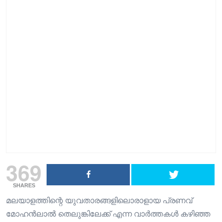
369
SHARES
മലയാളത്തിന്റെ യുവതാരങ്ങളിലൊരാളായ പ്രണവ്
മോഹൻലാൽ തെലുങ്കിലേക്ക് എന്ന വാർത്തകൾ കഴിഞ്ഞ