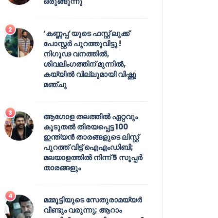
ഒരുങ്ങുന്നു
‘കണ്ണപ്പ’യുടെ ഫസ്റ്റ് ലുക്ക്
പോസ്റ്റർ പുറത്തുവിട്ടു !
നിഗൂഢ വനത്തിൽ,
ശിവലിംഗത്തിന് മുന്നിൽ,
കയ്യിൽ വില്ലുമായി വിഷ്ണു
മഞ്ചു
ആഗോള തലത്തിൽ ഏറ്റവും
കൂടുതൽ തിരയപ്പെട്ട 100
ഇന്ത്യൻ താരങ്ങളുടെ ലിസ്റ്റ്
പുറത്ത് വിട്ട് ഐഎംഡിബി;
മലയാളത്തിൽ നിന്ന് 5 സൂപ്പർ
താരങ്ങളും
മമ്മൂട്ടിയുടെ സേതുരാമയ്യർ
വീണ്ടും വരുന്നു; ആറാം