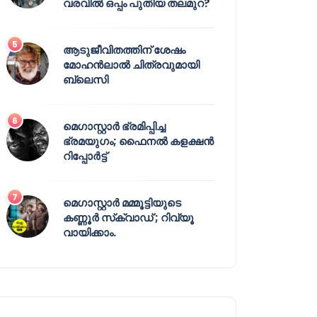
വരവിൽ ഒപ്പം പുതിയ തലമുറ?
ആടുജീവിതത്തിന് ശേഷം
മോഹൻലാൽ ചിത്രവുമായി
ബ്ലെസി
മെഗാസ്റ്റാർ ഭ്രമിപ്പിച്ച
ഭ്രമയുഗം; ഫൈനൽ കളക്ഷൻ
റിപ്പോർട്ട്
മെഗാസ്റ്റാർ മമ്മൂട്ടിയുടെ
കണ്ണൂർ സ്‌ക്വാഡ് ; റിവ്യൂ
വായിക്കാം.