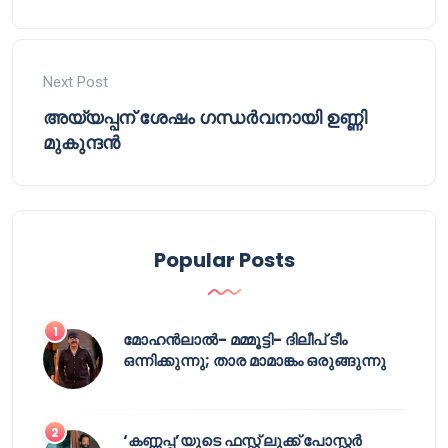
Next Post
അയ്യപ്പന് ശേഷം ഗന്ധർവനായി ഉണ്ണി
മുകുന്ദൻ
Popular Posts
മോഹൻലാൽ- മമ്മൂട്ടി- ദിലീപ് ടീം
ഒന്നിക്കുന്നു; താര മാമാങ്കം ഒരുങ്ങുന്നു
‘കണ്ണപ്പ’യുടെ ഫസ്റ്റ് ലുക്ക് പോസ്റ്റർ