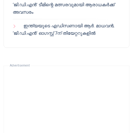
‘ജി.ഡി.എൻ’ ടീമിന്റെ മത്സരവുമായി ആരാധകർക്ക്
അവസരം
ഇന്ത്യയുടെ എഡിസണായി ആർ. മാധവൻ;
‘ജി.ഡി.എൻ’ ഓഗസ്റ്റ് 7ന് തിയേറ്ററുകളിൽ
Advertisement