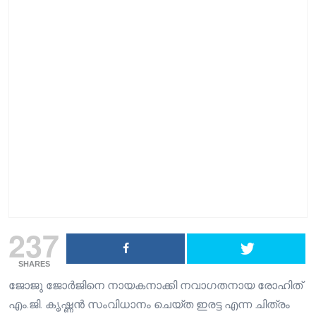
237
SHARES
ജോജു ജോർജിനെ നായകനാക്കി നവാഗതനായ രോഹിത്
എം.ജി. കൃഷ്ണൻ സംവിധാനം ചെയ്ത ഇരട്ട എന്ന ചിത്രം