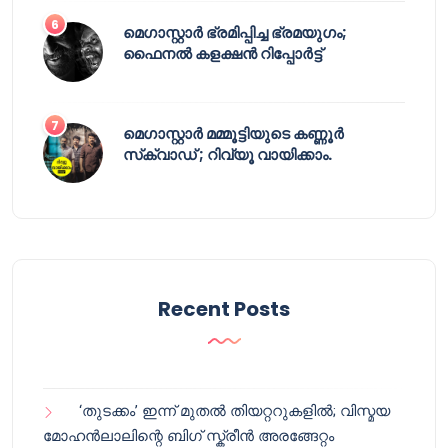
മെഗാസ്റ്റാർ ഭ്രമിപ്പിച്ച ഭ്രമയുഗം;
ഫൈനൽ കളക്ഷൻ റിപ്പോർട്ട്
മെഗാസ്റ്റാർ മമ്മൂട്ടിയുടെ കണ്ണൂർ
സ്‌ക്വാഡ് ; റിവ്യൂ വായിക്കാം.
Recent Posts
‘തുടക്കം’ ഇന്ന് മുതൽ തിയറ്ററുകളിൽ; വിസ്മയ
മോഹൻലാലിന്റെ ബിഗ് സ്ക്രീൻ അരങ്ങേറ്റം