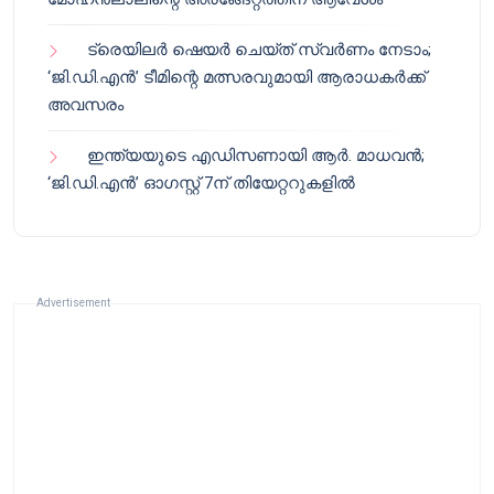
ട്രെയിലർ ഷെയർ ചെയ്‌ത് സ്വർണം നേടാം;
‘ജി.ഡി.എൻ’ ടീമിന്റെ മത്സരവുമായി ആരാധകർക്ക്
അവസരം
ഇന്ത്യയുടെ എഡിസണായി ആർ. മാധവൻ;
‘ജി.ഡി.എൻ’ ഓഗസ്റ്റ് 7ന് തിയേറ്ററുകളിൽ
Advertisement