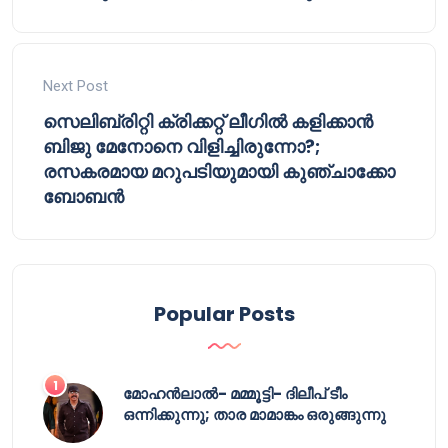
Next Post
സെലിബ്രിറ്റി ക്രിക്കറ്റ് ലീഗിൽ കളിക്കാൻ
ബിജു മേനോനെ വിളിച്ചിരുന്നോ?;
രസകരമായ മറുപടിയുമായി കുഞ്ചാക്കോ
ബോബൻ
Popular Posts
മോഹൻലാൽ- മമ്മൂട്ടി- ദിലീപ് ടീം
ഒന്നിക്കുന്നു; താര മാമാങ്കം ഒരുങ്ങുന്നു