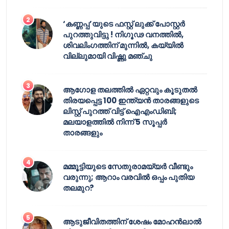
‘കണ്ണപ്പ’യുടെ ഫസ്റ്റ് ലുക്ക് പോസ്റ്റർ
പുറത്തുവിട്ടു ! നിഗൂഢ വനത്തിൽ,
ശിവലിംഗത്തിന് മുന്നിൽ, കയ്യിൽ
വില്ലുമായി വിഷ്ണു മഞ്ചു
ആഗോള തലത്തിൽ ഏറ്റവും കൂടുതൽ
തിരയപ്പെട്ട 100 ഇന്ത്യൻ താരങ്ങളുടെ
ലിസ്റ്റ് പുറത്ത് വിട്ട് ഐഎംഡിബി;
മലയാളത്തിൽ നിന്ന് 5 സൂപ്പർ
താരങ്ങളും
മമ്മൂട്ടിയുടെ സേതുരാമയ്യർ വീണ്ടും
വരുന്നു; ആറാം വരവിൽ ഒപ്പം പുതിയ
തലമുറ?
ആടുജീവിതത്തിന് ശേഷം മോഹൻലാൽ