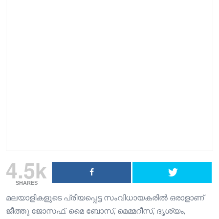
4.5k
SHARES
മലയാളികളുടെ പ്രീയപ്പെട്ട സംവിധായകരിൽ ഒരാളാണ്
ജീത്തു ജോസഫ്. മൈ ബോസ്, മെമ്മറീസ്, ദൃശ്യം,