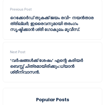
Previous Post
റെക്കോർഡ് തുകക്ക് ജയം രവി- നയൻ‌താര
ത്രില്ലർ; ഇരൈവനുമായി തരംഗം
സൃഷ്ടിക്കാൻ ശ്രീ ഗോകുലം മൂവീസ്.
Next Post
‘വർഷങ്ങൾക്ക് ശേഷം’ എന്റെ കരിയർ
ബെസ്റ്റ് ചിത്രമായിരിക്കും:ധ്യാൻ
ശ്രീനിവാസൻ.
Popular Posts