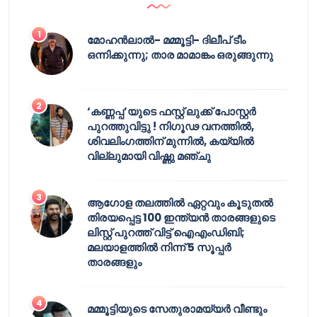
മോഹൻലാൽ- മമ്മൂട്ടി- ദിലീപ് ടീം
ഒന്നിക്കുന്നു; താര മാമാങ്കം ഒരുങ്ങുന്നു
‘കണ്ണപ്പ’യുടെ ഫസ്റ്റ് ലുക്ക് പോസ്റ്റർ
പുറത്തുവിട്ടു ! നിഗൂഢ വനത്തിൽ,
ശിവലിംഗത്തിന് മുന്നിൽ, കയ്യിൽ
വില്ലുമായി വിഷ്ണു മഞ്ചു
ആഗോള തലത്തിൽ ഏറ്റവും കൂടുതൽ
തിരയപ്പെട്ട 100 ഇന്ത്യൻ താരങ്ങളുടെ
ലിസ്റ്റ് പുറത്ത് വിട്ട് ഐഎംഡിബി;
മലയാളത്തിൽ നിന്ന് 5 സൂപ്പർ
താരങ്ങളും
മമ്മൂട്ടിയുടെ സേതുരാമയ്യർ വീണ്ടും