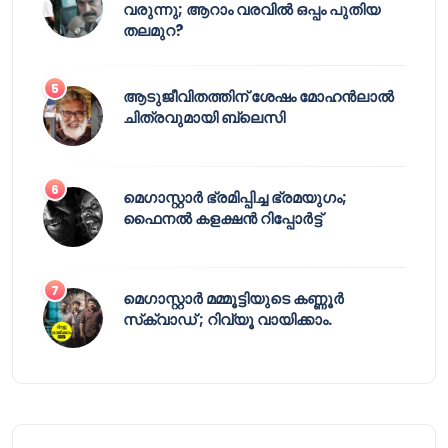
വരുന്നു; ആറാം വരവിൽ ഒപ്പം പുതിയ
തലമുറ?
ആടുജീവിതത്തിന് ശേഷം മോഹൻലാൽ
ചിത്രവുമായി ബ്ലെസി
മെഗാസ്റ്റാർ ഭ്രമിപ്പിച്ച ഭ്രമയുഗം;
ഫൈനൽ കളക്ഷൻ റിപ്പോർട്ട്
മെഗാസ്റ്റാർ മമ്മൂട്ടിയുടെ കണ്ണൂർ
സ്‌ക്വാഡ് ; റിവ്യൂ വായിക്കാം.