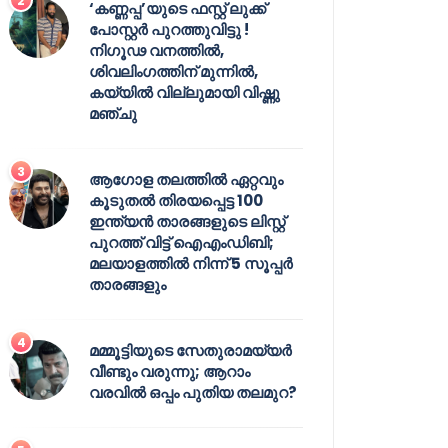
‘കണ്ണപ്പ’യുടെ ഫസ്റ്റ് ലുക്ക്
പോസ്റ്റർ പുറത്തുവിട്ടു !
നിഗൂഢ വനത്തിൽ,
ശിവലിംഗത്തിന് മുന്നിൽ,
കയ്യിൽ വില്ലുമായി വിഷ്ണു
മഞ്ചു
ആഗോള തലത്തിൽ ഏറ്റവും
കൂടുതൽ തിരയപ്പെട്ട 100
ഇന്ത്യൻ താരങ്ങളുടെ ലിസ്റ്റ്
പുറത്ത് വിട്ട് ഐഎംഡിബി;
മലയാളത്തിൽ നിന്ന് 5 സൂപ്പർ
താരങ്ങളും
മമ്മൂട്ടിയുടെ സേതുരാമയ്യർ
വീണ്ടും വരുന്നു; ആറാം
വരവിൽ ഒപ്പം പുതിയ തലമുറ?