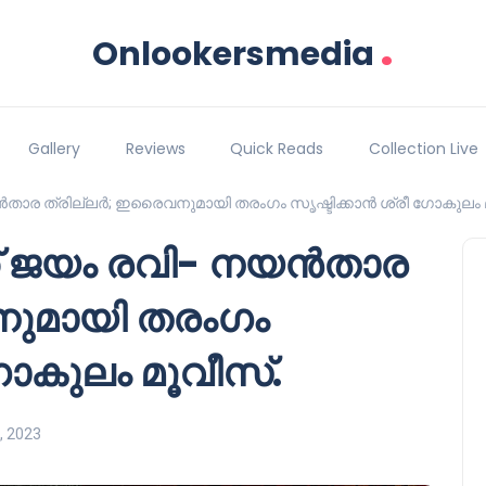
.
Onlookersmedia
Gallery
Reviews
Quick Reads
Collection Live
ൻ‌താര ത്രില്ലർ; ഇരൈവനുമായി തരംഗം സൃഷ്ടിക്കാൻ ശ്രീ ഗോകുലം 
ക് ജയം രവി- നയൻ‌താര
നുമായി തരംഗം
ഗോകുലം മൂവീസ്.
, 2023