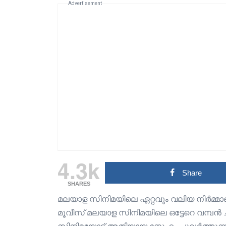
Advertisement
4.3k
Share
SHARES
മലയാള സിനിമയിലെ ഏറ്റവും വലിയ നിർമ്
മൂവീസ് മലയാള സിനിമയിലെ ഒട്ടേറെ വമ്പൻ ചിത്