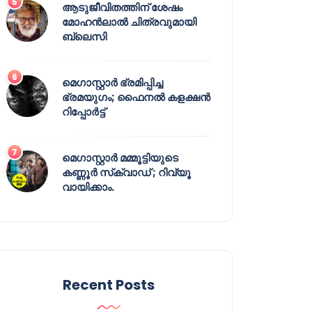
ആടുജീവിതത്തിന് ശേഷം
മോഹൻലാൽ ചിത്രവുമായി
ബ്ലെസി
മെഗാസ്റ്റാർ ഭ്രമിപ്പിച്ച
ഭ്രമയുഗം; ഫൈനൽ കളക്ഷൻ
റിപ്പോർട്ട്
മെഗാസ്റ്റാർ മമ്മൂട്ടിയുടെ
കണ്ണൂർ സ്‌ക്വാഡ് ; റിവ്യൂ
വായിക്കാം.
Recent Posts