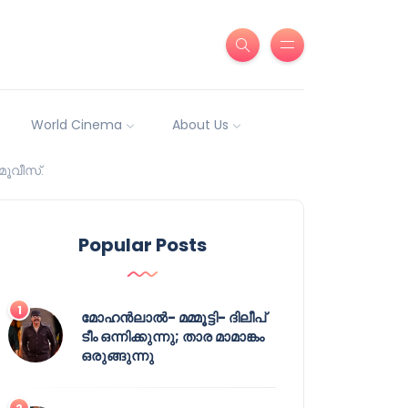
World Cinema
About Us
മൂവീസ്.
Popular Posts
മോഹൻലാൽ- മമ്മൂട്ടി- ദിലീപ്
ടീം ഒന്നിക്കുന്നു; താര മാമാങ്കം
ഒരുങ്ങുന്നു