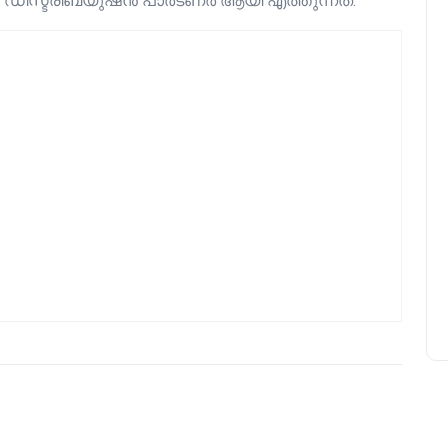
 ഡിസ്ട്രിബ്യുഷൻ പാർട്ണർ ആയി എത്തുന്നത്.