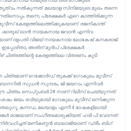
്ന വ്യവസായ പ്രമുഖനായ ശ്രീ ഗോകുലം
ൃത്വം നൽകുന്നത്. മലയാള സിനിമയുടെ മുഖം തന്നെ
കുന്നതിനൊപ്പം തന്നെ, പ്രേക്ഷകർ ഏറെ കാത്തിരിക്കുന്ന
വീസ് കേരളത്തിലെത്തിക്കുകയാണ്. രജനികാന്ത്
ലർ, ഷാരൂഖ് ഖാൻ നായകനായ ജവാൻ എന്നിവ
്നെയാണ് ദളപതി വിജയ് നായകനായ ലോകേഷ് കനകരാജ്
 ഇപ്പോഴിതാ, അതിന് മുൻപ് പ്രേക്ഷകർ
ഴ് ചിത്രത്തിന്റെ കേരളത്തിലെ വിതരണം കൂടി
 ചിത്രമാണ് റെക്കോർഡ് തുകക്ക് ഗോകുലം മൂവീസ്
െ ബാനറിൽ സുധൻ സുന്ദരം, ജി ജയറാം എന്നിവർ
 ചിത്രം സെപ്റ്റംബർ 28 നാണ് റിലീസ് ചെയ്യുന്നത്.
േഷം ജയം രവിയുമായി ഗോകുലം മൂവീസ് ഒന്നിക്കുന്ന
, തെലുഗു, കന്നഡ, മലയാളം എന്നീ 4 ഭാഷകളിലായി
ശങ്കർ രാജയാണ് സംഗീതമൊരുക്കിയത്. ഹരി പി വേദനത്
ഗ് നിർവഹിച്ചത് മണികണ്ഠൻ ബാലാജിയാണ്. ഡ്രീം ബിഗ്