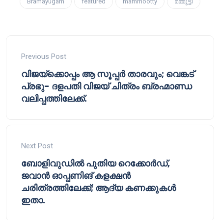
Bramayugam
featured
mammootty
മമ്മൂട്ടി
Previous Post
വിജയ്ക്കൊപ്പം ആ സൂപ്പർ താരവും; വെങ്കട്
പ്രഭു- ദളപതി വിജയ് ചിത്രം ബ്രഹ്മാണ്ഡ
വലിപ്പത്തിലേക്ക്.
Next Post
ബോളിവുഡിൽ പുതിയ റെക്കോർഡ്,
ജവാൻ ഓപ്പണിങ് കളക്ഷൻ
ചരിത്രത്തിലേക്ക്; ആദ്യ കണക്കുകൾ
ഇതാ.