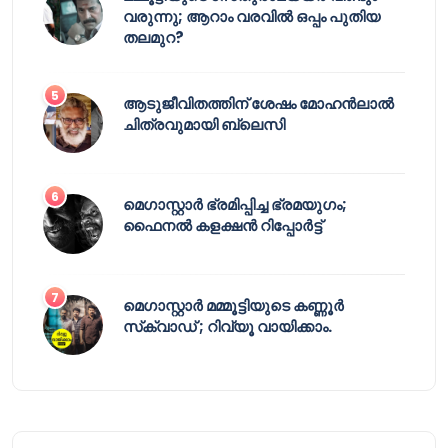
വരുന്നു; ആറാം വരവിൽ ഒപ്പം പുതിയ
തലമുറ?
ആടുജീവിതത്തിന് ശേഷം മോഹൻലാൽ
ചിത്രവുമായി ബ്ലെസി
മെഗാസ്റ്റാർ ഭ്രമിപ്പിച്ച ഭ്രമയുഗം;
ഫൈനൽ കളക്ഷൻ റിപ്പോർട്ട്
മെഗാസ്റ്റാർ മമ്മൂട്ടിയുടെ കണ്ണൂർ
സ്‌ക്വാഡ് ; റിവ്യൂ വായിക്കാം.