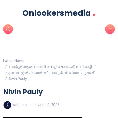
.
Onlookersmedia
Latest News
വാൾട്ടർ ആയി നിവിൻ പോളി ലോകേഷ് സിനിമാറ്റിക്
യൂണിവേഴ്സിൽ ; ‘ബെൻസ്’ കാരക്ടർ വീഡിയോ പുറത്ത്
Nivin Pauly
Nivin Pauly
webdesk
June 4, 2025