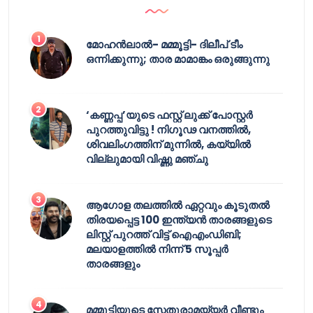
മോഹൻലാൽ- മമ്മൂട്ടി- ദിലീപ് ടീം
ഒന്നിക്കുന്നു; താര മാമാങ്കം ഒരുങ്ങുന്നു
‘കണ്ണപ്പ’യുടെ ഫസ്റ്റ് ലുക്ക് പോസ്റ്റർ
പുറത്തുവിട്ടു ! നിഗൂഢ വനത്തിൽ,
ശിവലിംഗത്തിന് മുന്നിൽ, കയ്യിൽ
വില്ലുമായി വിഷ്ണു മഞ്ചു
ആഗോള തലത്തിൽ ഏറ്റവും കൂടുതൽ
തിരയപ്പെട്ട 100 ഇന്ത്യൻ താരങ്ങളുടെ
ലിസ്റ്റ് പുറത്ത് വിട്ട് ഐഎംഡിബി;
മലയാളത്തിൽ നിന്ന് 5 സൂപ്പർ
താരങ്ങളും
മമ്മൂട്ടിയുടെ സേതുരാമയ്യർ വീണ്ടും