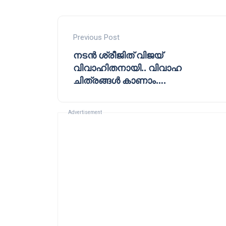
Previous Post
നടൻ ശ്രീജിത് വിജയ്
വിവാഹിതനായി.. വിവാഹ
ചിത്രങ്ങൾ കാണാം….
Advertisement