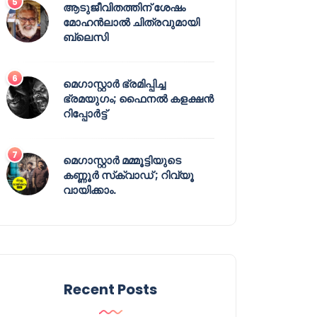
ആടുജീവിതത്തിന് ശേഷം
മോഹൻലാൽ ചിത്രവുമായി
ബ്ലെസി
മെഗാസ്റ്റാർ ഭ്രമിപ്പിച്ച
ഭ്രമയുഗം; ഫൈനൽ കളക്ഷൻ
റിപ്പോർട്ട്
മെഗാസ്റ്റാർ മമ്മൂട്ടിയുടെ
കണ്ണൂർ സ്‌ക്വാഡ് ; റിവ്യൂ
വായിക്കാം.
Recent Posts