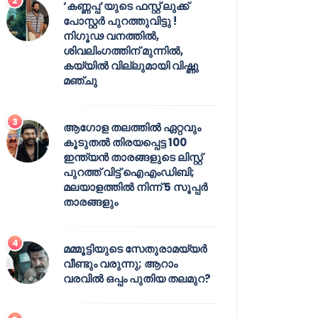
‘കണ്ണപ്പ’യുടെ ഫസ്റ്റ് ലുക്ക്
പോസ്റ്റർ പുറത്തുവിട്ടു !
നിഗൂഢ വനത്തിൽ,
ശിവലിംഗത്തിന് മുന്നിൽ,
കയ്യിൽ വില്ലുമായി വിഷ്ണു
മഞ്ചു
ആഗോള തലത്തിൽ ഏറ്റവും
കൂടുതൽ തിരയപ്പെട്ട 100
ഇന്ത്യൻ താരങ്ങളുടെ ലിസ്റ്റ്
പുറത്ത് വിട്ട് ഐഎംഡിബി;
മലയാളത്തിൽ നിന്ന് 5 സൂപ്പർ
താരങ്ങളും
മമ്മൂട്ടിയുടെ സേതുരാമയ്യർ
വീണ്ടും വരുന്നു; ആറാം
വരവിൽ ഒപ്പം പുതിയ തലമുറ?