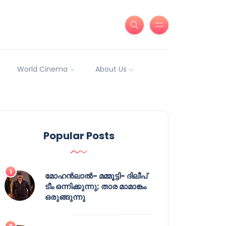
World Cinema
About Us
Popular Posts
മോഹൻലാൽ- മമ്മൂട്ടി- ദിലീപ്
ടീം ഒന്നിക്കുന്നു; താര മാമാങ്കം
ഒരുങ്ങുന്നു