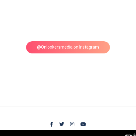
@Onlookersmedia on Instagram
Follow on Instagram
ആർ. മാധവൻ ചി