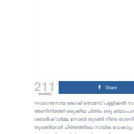
211
Share
SHARES
നവാഗതനായ ജോഷി തോമസ് പള്ളിക്കൽ സംവ
അണിനിരത്തി ഒരുക്കിയ ചിത്രം ഒരു ക്യാംപ
ശബരീഷ് വർമ്മ, നോബി തുടങ്ങി നീണ്ട താരനി
തുടങ്ങിയവർ ചിത്രത്തിലെ നായിക വേഷവും അവ