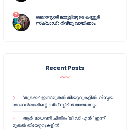
മെഗാസ്റ്റാർ മമ്മൂട്ടിയുടെ കണ്ണൂർ
സ്‌ക്വാഡ് ; റിവ്യൂ വായിക്കാം.
Recent Posts
‘തുടക്കം’ ഇന്ന് മുതൽ തിയറ്ററുകളിൽ; വിസ്മയ
മോഹൻലാലിന്റെ ബിഗ് സ്ക്രീൻ അരങ്ങേറ്റം
ആർ. മാധവൻ ചിത്രം ‘ജി ഡി എൻ ‘ ഇന്ന്
മുതൽ തിയേറ്ററുകളിൽ