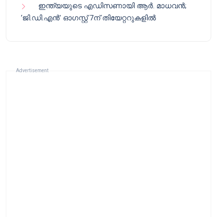
ഇന്ത്യയുടെ എഡിസണായി ആർ. മാധവൻ;
‘ജി.ഡി.എൻ’ ഓഗസ്റ്റ് 7ന് തിയേറ്ററുകളിൽ
Advertisement