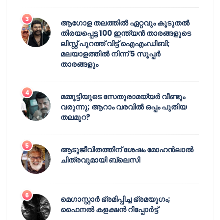
ആഗോള തലത്തിൽ ഏറ്റവും കൂടുതൽ
തിരയപ്പെട്ട 100 ഇന്ത്യൻ താരങ്ങളുടെ
ലിസ്റ്റ് പുറത്ത് വിട്ട് ഐഎംഡിബി;
മലയാളത്തിൽ നിന്ന് 5 സൂപ്പർ
താരങ്ങളും
മമ്മൂട്ടിയുടെ സേതുരാമയ്യർ വീണ്ടും
വരുന്നു; ആറാം വരവിൽ ഒപ്പം പുതിയ
തലമുറ?
ആടുജീവിതത്തിന് ശേഷം മോഹൻലാൽ
ചിത്രവുമായി ബ്ലെസി
മെഗാസ്റ്റാർ ഭ്രമിപ്പിച്ച ഭ്രമയുഗം;
ഫൈനൽ കളക്ഷൻ റിപ്പോർട്ട്