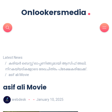
.
Onlookersmedia
Latest News
കരിയർ ബെസ്റ്റ് ഓപ്പണിങ്ങുമായി ആസിഫ് അലി;
നിറകയ്യടികളോടെ രേഖചിത്രം പ്രേക്ഷകരിലേക്ക്..
asif ali Movie
asif ali Movie
webdesk
January 10, 2025