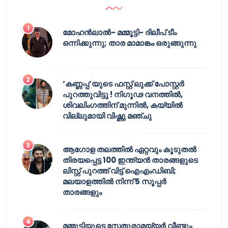
മോഹൻലാൽ- മമ്മൂട്ടി- ദിലീപ് ടീം
ഒന്നിക്കുന്നു; താര മാമാങ്കം ഒരുങ്ങുന്നു
‘കണ്ണപ്പ’യുടെ ഫസ്റ്റ് ലുക്ക് പോസ്റ്റർ
പുറത്തുവിട്ടു ! നിഗൂഢ വനത്തിൽ,
ശിവലിംഗത്തിന് മുന്നിൽ, കയ്യിൽ
വില്ലുമായി വിഷ്ണു മഞ്ചു
ആഗോള തലത്തിൽ ഏറ്റവും കൂടുതൽ
തിരയപ്പെട്ട 100 ഇന്ത്യൻ താരങ്ങളുടെ
ലിസ്റ്റ് പുറത്ത് വിട്ട് ഐഎംഡിബി;
മലയാളത്തിൽ നിന്ന് 5 സൂപ്പർ
താരങ്ങളും
മമ്മൂട്ടിയുടെ സേതുരാമയ്യർ വീണ്ടും