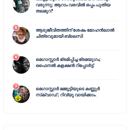
വരുന്നു; ആറാം വരവിൽ ഒപ്പം പുതിയ
തലമുറ?
ആടുജീവിതത്തിന് ശേഷം മോഹൻലാൽ
ചിത്രവുമായി ബ്ലെസി
മെഗാസ്റ്റാർ ഭ്രമിപ്പിച്ച ഭ്രമയുഗം;
ഫൈനൽ കളക്ഷൻ റിപ്പോർട്ട്
മെഗാസ്റ്റാർ മമ്മൂട്ടിയുടെ കണ്ണൂർ
സ്‌ക്വാഡ് ; റിവ്യൂ വായിക്കാം.