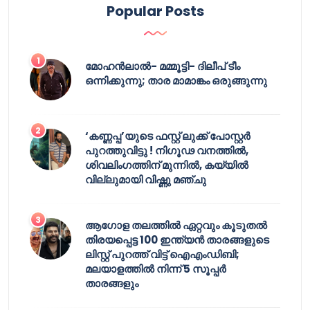
Popular Posts
മോഹൻലാൽ- മമ്മൂട്ടി- ദിലീപ് ടീം
ഒന്നിക്കുന്നു; താര മാമാങ്കം ഒരുങ്ങുന്നു
‘കണ്ണപ്പ’യുടെ ഫസ്റ്റ് ലുക്ക് പോസ്റ്റർ
പുറത്തുവിട്ടു ! നിഗൂഢ വനത്തിൽ,
ശിവലിംഗത്തിന് മുന്നിൽ, കയ്യിൽ
വില്ലുമായി വിഷ്ണു മഞ്ചു
ആഗോള തലത്തിൽ ഏറ്റവും കൂടുതൽ
തിരയപ്പെട്ട 100 ഇന്ത്യൻ താരങ്ങളുടെ
ലിസ്റ്റ് പുറത്ത് വിട്ട് ഐഎംഡിബി;
മലയാളത്തിൽ നിന്ന് 5 സൂപ്പർ
താരങ്ങളും