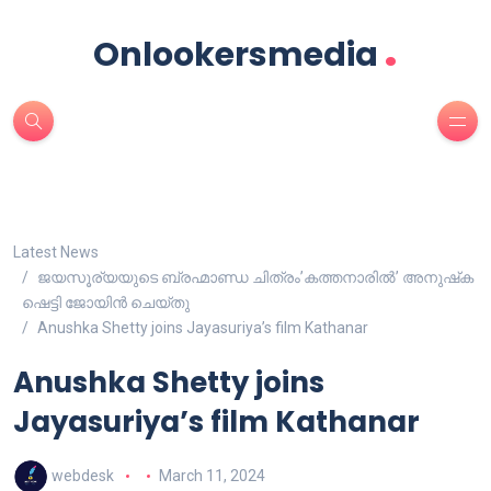
.
Onlookersmedia
Latest News
ജയസൂര്യയുടെ ബ്രഹ്മാണ്ഡ ചിത്രം’കത്തനാരിൽ’ അനുഷ്‌ക
ഷെട്ടി ജോയിൻ ചെയ്തു
Anushka Shetty joins Jayasuriya’s film Kathanar
Anushka Shetty joins
Jayasuriya’s film Kathanar
webdesk
March 11, 2024