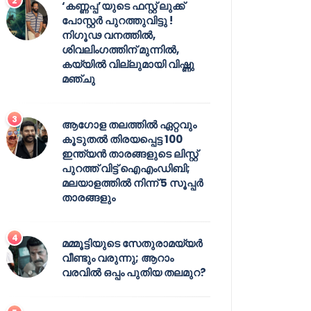
‘കണ്ണപ്പ’യുടെ ഫസ്റ്റ് ലുക്ക്
പോസ്റ്റർ പുറത്തുവിട്ടു !
നിഗൂഢ വനത്തിൽ,
ശിവലിംഗത്തിന് മുന്നിൽ,
കയ്യിൽ വില്ലുമായി വിഷ്ണു
മഞ്ചു
ആഗോള തലത്തിൽ ഏറ്റവും
കൂടുതൽ തിരയപ്പെട്ട 100
ഇന്ത്യൻ താരങ്ങളുടെ ലിസ്റ്റ്
പുറത്ത് വിട്ട് ഐഎംഡിബി;
മലയാളത്തിൽ നിന്ന് 5 സൂപ്പർ
താരങ്ങളും
മമ്മൂട്ടിയുടെ സേതുരാമയ്യർ
വീണ്ടും വരുന്നു; ആറാം
വരവിൽ ഒപ്പം പുതിയ തലമുറ?