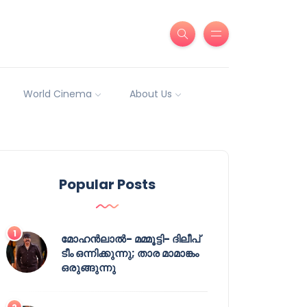
World Cinema
About Us
Popular Posts
മോഹൻലാൽ- മമ്മൂട്ടി- ദിലീപ്
ടീം ഒന്നിക്കുന്നു; താര മാമാങ്കം
ഒരുങ്ങുന്നു