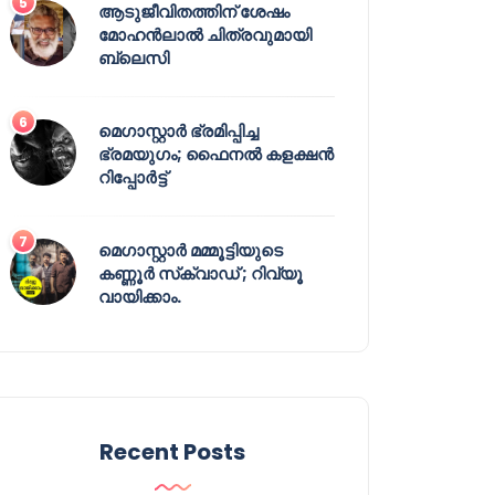
ആടുജീവിതത്തിന് ശേഷം
മോഹൻലാൽ ചിത്രവുമായി
ബ്ലെസി
മെഗാസ്റ്റാർ ഭ്രമിപ്പിച്ച
ഭ്രമയുഗം; ഫൈനൽ കളക്ഷൻ
റിപ്പോർട്ട്
മെഗാസ്റ്റാർ മമ്മൂട്ടിയുടെ
കണ്ണൂർ സ്‌ക്വാഡ് ; റിവ്യൂ
വായിക്കാം.
Recent Posts