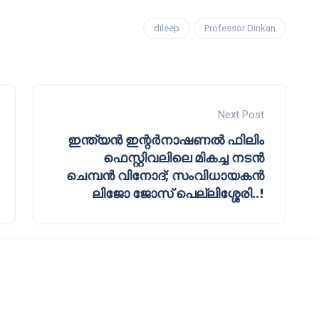
dileep
Professor Dinkan
Next Post
ഇന്ത്യൻ ഇന്റർനാഷണൽ ഫിലിം
ഫെസ്റ്റിവലിലെ മികച്ച നടൻ
ചെമ്പൻ വിനോദ്; സംവിധായകൻ
ലിജോ ജോസ് പെല്ലിശ്ശേരി..!