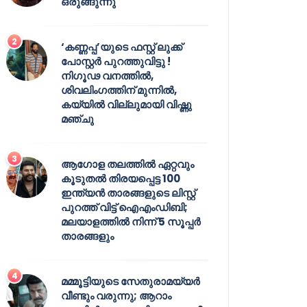
ഒരുങ്ങുന്നു
‘കണ്ണപ്പ’യുടെ ഫസ്റ്റ് ലുക്ക്
പോസ്റ്റർ പുറത്തുവിട്ടു !
നിഗൂഢ വനത്തിൽ,
ശിവലിംഗത്തിന് മുന്നിൽ,
കയ്യിൽ വില്ലുമായി വിഷ്ണു
മഞ്ചു
ആഗോള തലത്തിൽ ഏറ്റവും
കൂടുതൽ തിരയപ്പെട്ട 100
ഇന്ത്യൻ താരങ്ങളുടെ ലിസ്റ്റ്
പുറത്ത് വിട്ട് ഐഎംഡിബി;
മലയാളത്തിൽ നിന്ന് 5 സൂപ്പർ
താരങ്ങളും
മമ്മൂട്ടിയുടെ സേതുരാമയ്യർ
വീണ്ടും വരുന്നു; ആറാം