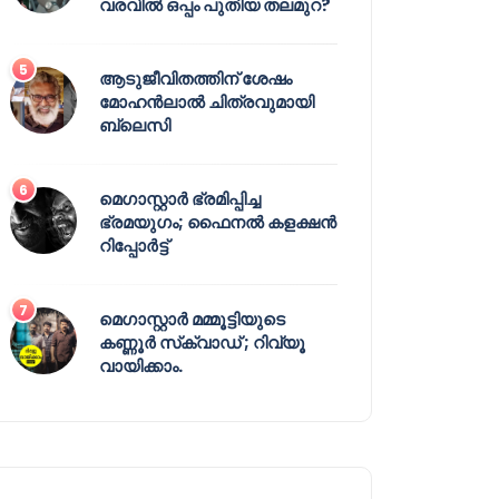
വരവിൽ ഒപ്പം പുതിയ തലമുറ?
ആടുജീവിതത്തിന് ശേഷം
മോഹൻലാൽ ചിത്രവുമായി
ബ്ലെസി
മെഗാസ്റ്റാർ ഭ്രമിപ്പിച്ച
ഭ്രമയുഗം; ഫൈനൽ കളക്ഷൻ
റിപ്പോർട്ട്
മെഗാസ്റ്റാർ മമ്മൂട്ടിയുടെ
കണ്ണൂർ സ്‌ക്വാഡ് ; റിവ്യൂ
വായിക്കാം.