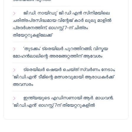
ജി.ഡി. നായിഡു’ ജി ഡി എൻ സിനിമയിലെ
ചരിത്രപ്രസിദ്ധമായ വിന്റേജ് കാർ ലുലു മാളിൽ
പ്രദർശനത്തിന്; ഓഗസ്റ്റ് 7-ന് ചിത്രം
തിയേറ്ററുകളിലേക്ക്
‘തുടക്കം’ ട്രെയിലർ പുറത്തിറങ്ങി; വിസ്മയ
മോഹൻലാലിന്റെ അരങ്ങേറ്റത്തിന് ആവേശം
ട്രെയിലർ ഷെയർ ചെയ്‌ത് സ്വർണം നേടാം;
‘ജി.ഡി.എൻ’ ടീമിന്റെ മത്സരവുമായി ആരാധകർക്ക്
അവസരം
ഇന്ത്യയുടെ എഡിസണായി ആർ. മാധവൻ;
‘ജി.ഡി.എൻ’ ഓഗസ്റ്റ് 7ന് തിയേറ്ററുകളിൽ