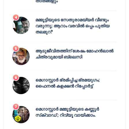
താരങ്ങളും
മമ്മൂട്ടിയുടെ സേതുരാമയ്യർ വീണ്ടും
വരുന്നു; ആറാം വരവിൽ ഒപ്പം പുതിയ
തലമുറ?
ആടുജീവിതത്തിന് ശേഷം മോഹൻലാൽ
ചിത്രവുമായി ബ്ലെസി
മെഗാസ്റ്റാർ ഭ്രമിപ്പിച്ച ഭ്രമയുഗം;
ഫൈനൽ കളക്ഷൻ റിപ്പോർട്ട്
മെഗാസ്റ്റാർ മമ്മൂട്ടിയുടെ കണ്ണൂർ
സ്‌ക്വാഡ് ; റിവ്യൂ വായിക്കാം.