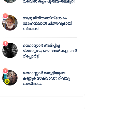
വരവിൽ ഒപ്പം പുതിയ തലമുറ?
ആടുജീവിതത്തിന് ശേഷം
മോഹൻലാൽ ചിത്രവുമായി
ബ്ലെസി
മെഗാസ്റ്റാർ ഭ്രമിപ്പിച്ച
ഭ്രമയുഗം; ഫൈനൽ കളക്ഷൻ
റിപ്പോർട്ട്
മെഗാസ്റ്റാർ മമ്മൂട്ടിയുടെ
കണ്ണൂർ സ്‌ക്വാഡ് ; റിവ്യൂ
വായിക്കാം.