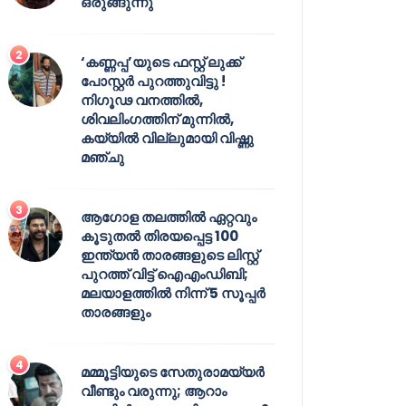
ഒരുങ്ങുന്നു
‘കണ്ണപ്പ’യുടെ ഫസ്റ്റ് ലുക്ക്
പോസ്റ്റർ പുറത്തുവിട്ടു !
നിഗൂഢ വനത്തിൽ,
ശിവലിംഗത്തിന് മുന്നിൽ,
കയ്യിൽ വില്ലുമായി വിഷ്ണു
മഞ്ചു
ആഗോള തലത്തിൽ ഏറ്റവും
കൂടുതൽ തിരയപ്പെട്ട 100
ഇന്ത്യൻ താരങ്ങളുടെ ലിസ്റ്റ്
പുറത്ത് വിട്ട് ഐഎംഡിബി;
മലയാളത്തിൽ നിന്ന് 5 സൂപ്പർ
താരങ്ങളും
മമ്മൂട്ടിയുടെ സേതുരാമയ്യർ
വീണ്ടും വരുന്നു; ആറാം