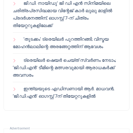
ജി.ഡി. നായിഡു’ ജി ഡി എൻ സിനിമയിലെ
ചരിത്രപ്രസിദ്ധമായ വിന്റേജ് കാർ ലുലു മാളിൽ
പ്രദർശനത്തിന്; ഓഗസ്റ്റ് 7-ന് ചിത്രം
തിയേറ്ററുകളിലേക്ക്
‘തുടക്കം’ ട്രെയിലർ പുറത്തിറങ്ങി; വിസ്മയ
മോഹൻലാലിന്റെ അരങ്ങേറ്റത്തിന് ആവേശം
ട്രെയിലർ ഷെയർ ചെയ്‌ത് സ്വർണം നേടാം;
‘ജി.ഡി.എൻ’ ടീമിന്റെ മത്സരവുമായി ആരാധകർക്ക്
അവസരം
ഇന്ത്യയുടെ എഡിസണായി ആർ. മാധവൻ;
‘ജി.ഡി.എൻ’ ഓഗസ്റ്റ് 7ന് തിയേറ്ററുകളിൽ
Advertisement