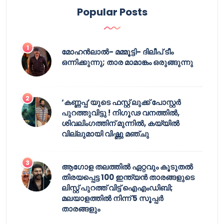
Popular Posts
മോഹൻലാൽ- മമ്മൂട്ടി- ദിലീപ് ടീം
ഒന്നിക്കുന്നു; താര മാമാങ്കം ഒരുങ്ങുന്നു
‘കണ്ണപ്പ’യുടെ ഫസ്റ്റ് ലുക്ക് പോസ്റ്റർ
പുറത്തുവിട്ടു ! നിഗൂഢ വനത്തിൽ,
ശിവലിംഗത്തിന് മുന്നിൽ, കയ്യിൽ
വില്ലുമായി വിഷ്ണു മഞ്ചു
ആഗോള തലത്തിൽ ഏറ്റവും കൂടുതൽ
തിരയപ്പെട്ട 100 ഇന്ത്യൻ താരങ്ങളുടെ
ലിസ്റ്റ് പുറത്ത് വിട്ട് ഐഎംഡിബി;
മലയാളത്തിൽ നിന്ന് 5 സൂപ്പർ
താരങ്ങളും